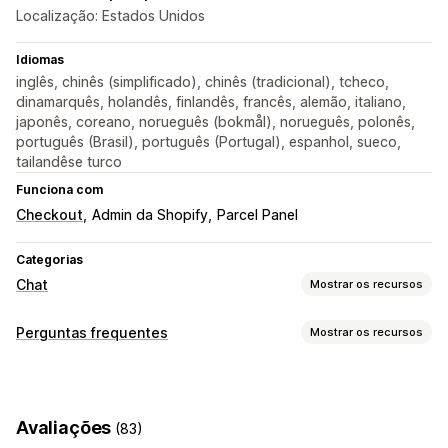
Localização: Estados Unidos
Idiomas
inglês, chinês (simplificado), chinês (tradicional), tcheco,
dinamarquês, holandês, finlandês, francês, alemão, italiano,
japonês, coreano, norueguês (bokmål), norueguês, polonês,
português (Brasil), português (Portugal), espanhol, sueco,
tailandêse turco
Funciona com
Checkout
Admin da Shopify
Parcel Panel
Categorias
Chat
Mostrar os recursos
Mensagens em tempo real
Perguntas frequentes
Mostrar os recursos
Chatbots de IA
Chat em tempo real
Conversa por e-mail
Ferramentas de edição
Em vários idiomas
Tradução em tempo real
HTML
Markdown
Editor de rich text
Geração por IA
Notificações push
Rastreamento de comportamento
Avaliações
(83)
URL personalizado
Imagens
Em vários idiomas
SEO
Insights sobre os clientes