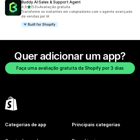
Buddy AI:Sales & Support Agent
de 5 estrelas
4,8
(53)
•
Avaliação gratuita
53 avaliações ao todo
Transforme os visitantes em compradores com o agente avançado
de vendas por IA
Built for Shopify
Quer adicionar um app?
Faça uma avaliação gratuita da Shopify por 3 dias
Categorias de app
Principais categorias