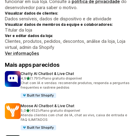
funcionar em sua loja. Consulte a
política de privacidade
do
desenvolvedor para saber o motivo.
Visualizar dados de clientes:
Dados sensíveis, dados de dispositivo e de atividade
Visualizar dados de membros da equipe e colaboradores:
Titular da loja
Ver e editar dados da loja:
Clientes, produtos, pedidos, descontos, análise da loja, Loja
virtual, admin da Shopify
Ver informações
Mais apps parecidos
Chatty AI Chatbot & Live Chat
de 5 estrelas
4,9
(1.791)
•
Plano gratuito disponível
1791 avaliações ao todo
Chat com IA e vendas: recomende produtos, responda a perguntas
frequentes e rastreie pedidos
Built for Shopify
Moose AI Chatbot & Live Chat
de 5 estrelas
5,0
(452)
•
Plano gratuito disponível
452 avaliações ao todo
Atenda clientes com chat de IA, chat ao vivo, caixa de entrada e
FAQ ILIMITADOS
Built for Shopify