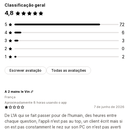
Tradução
Classificação geral
Personalização
4,8
Opções de exibição
Cor e fonte
Emojis e adesivos
Janela de chat
Menus verticais
Modelos personalizados
Mensagens de boas-vindas
Botões de chat
5
72
Página de perguntas frequentes
Barra de pesquisa
Marcação com tag
Atribuição de chat
Flows de chat
4
6
Responsividade para dispositivos móveis
3
3
Fonte e cor personalizadas
2
0
1
2
Escrever avaliação
Todas as avaliações
A 2 mains le Vin
França
Aproximadamente 8 horas usando o app
7 de junho de 2026
De L'IA qui se fait passer pour de l'humain, des heures entre
chaque question, l'appli n'est pas au top, un client écrit mais si
on est pas constamment le nez sur son PC on n'est pas averti