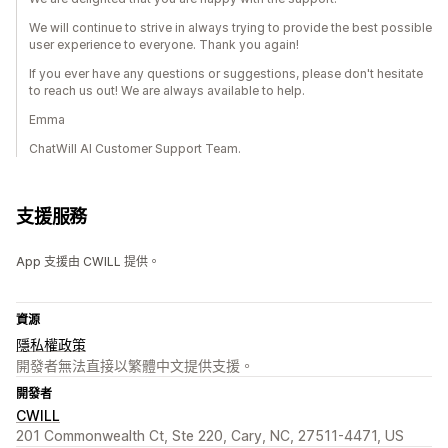
We will continue to strive in always trying to provide the best possible
user experience to everyone. Thank you again!
If you ever have any questions or suggestions, please don't hesitate
to reach us out! We are always available to help.
Emma
ChatWill AI Customer Support Team.
支援服務
App 支援由 CWILL 提供。
資源
隱私權政策
開發者無法直接以繁體中文提供支援。
開發者
CWILL
201 Commonwealth Ct, Ste 220, Cary, NC, 27511-4471, US