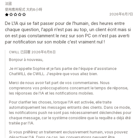
法國
使用應用程式 大約8小時
2026年6月7日
De L'IA qui se fait passer pour de l'humain, des heures entre
chaque question, l'appli n'est pas au top, un client écrit mais si
on est pas constamment le nez sur son PC on n'est pas averti
par notification sur son mobile c'est vraiment nul !
CWILL 已回覆 2026年6月8日
Bonjour à nouveau,
Je m'appelle Sophie et je fais partie de l'équipe d'assistance
ChatWILL de CWILL. J'espère que vous allez bien.
Merci de nous avoir fait part de vos commentaires. Nous
comprenons vos préoccupations concernant le temps de réponse,
les réponses de l'IA et les notifications mobiles.
Pour clarifier les choses, lorsque l'IA est activée, elle traite
automatiquement les messages entrants des clients. Dans ce mode,
les notifications push ne sont pas nécessairement déclenchées pour
chaque message, car le système considère que la requête a déjà été
traitée par l'IA.
Si vous préférez un traitement exclusivement humain, vous pouvez
désactiver l'IA. Dans ce cas, les conversations peuvent être