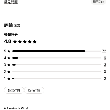
即時傳訊
常見問題
顯示功能
AI 聊天機器人
即時訊息
電子郵件聊天
多國語言
即時翻譯
編輯工具
推播通知
行為追蹤
顧客深入分析
HTML
Markdown
RTF 文字編輯器
AI 生成內容
自訂網址
自訂
評論
(83)
圖片
多國語言
SEO
翻譯
顏色和字型
表情符號和貼圖
聊天視窗
歡迎訊息
聊天按鈕
標記
整體評分
顯示選項
指派聊天
聊天流程
4.8
折疊式功能
自訂範本
常見問題頁面
搜尋列
行動裝置回應式設計
自訂字型和顏色
5
72
4
6
3
3
2
0
1
2
撰寫評價
所有評價
A 2 mains le Vin