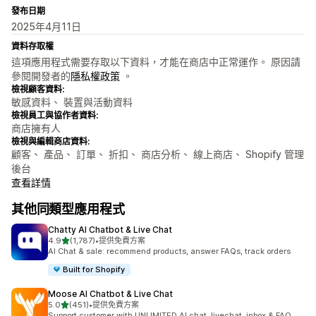
發布日期
2025年4月11日
資料存取權
這項應用程式需要存取以下資料，才能在商店中正常運作。 原因請
參閱開發者的
隱私權政策
。
檢視顧客資料:
敏感資料、 裝置與活動資料
檢視員工與協作者資料:
商店擁有人
檢視與編輯商店資料:
顧客、 產品、 訂單、 折扣、 商店分析、 線上商店、 Shopify 管理
後台
查看詳情
其他同類型應用程式
Chatty AI Chatbot & Live Chat
滿分 5 顆星
4.9
(1,787)
•
提供免費方案
共有 1787 則評價
AI Chat & sale: recommend products, answer FAQs, track orders
Built for Shopify
Moose AI Chatbot & Live Chat
滿分 5 顆星
5.0
(451)
•
提供免費方案
共有 451 則評價
Support customer with UNLIMITED AI chat, livechat, inbox & FAQ