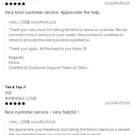
2026年6月20日
Very kind customer service. Appreciate the help.
CWILL 已回覆 2026年6月22日
Thank you very much for taking the time to leave us a review. We are
honored to be in service to your needs. We promise to continue to
strive to provide the best possible experience.
Thank you again. All the best to you there. 😍
Regards,
Emma
ChatWill AI Customer Support Team of CWILL
Tile & Top
美國
使用應用程式 27分鐘
2026年6月13日
Nice customer service，very helpful！
CWILL 已回覆 2026年6月13日
We appreciate your feedback and taking the time to leave us a review!
We are delighted that you are happy with the support.