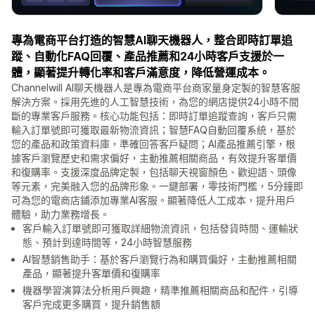
專為電商平台打造的智慧AI聊天機器人，整合即時訂單追
蹤、自動化FAQ回覆、產品推薦和24小時客戶支援於一
體，顯著提升轉化率和客戶滿意度，降低營運成本。
Channelwill AI聊天機器人是專為電商平台商家量身定製的智慧客服
解決方案。採用先進的人工智慧技術，為您的網店提供24小時不間
斷的專業客戶服務。核心功能包括：即時訂單追蹤查詢，客戶只需
輸入訂單號即可獲取最新物流資訊；智慧FAQ自動回覆系統，基於
您的產品和政策資料庫，準確回答客戶疑問；AI產品推薦引擎，根
據客戶瀏覽歷史和需求偏好，主動推薦相關商品，有效提升客單價
和復購率。支援深度品牌定製，包括聊天視窗顏色、歡迎語、頭像
等元素，完美融入您的品牌形象。一鍵部署，零技術門檻，5分鐘即
可為您的電商店鋪添加專業AI客服。顯著降低人工成本，提升用戶
體驗，助力業務增長。
客戶輸入訂單號即可獲取詳細物流資訊，包括發貨時間、運輸狀
態、預計到達時間等，24小時智慧服務
AI智慧銷售助手：基於客戶瀏覽行為和購買偏好，主動推薦相關
產品，顯著提升客單價和復購率
機器學習演算法分析用戶興趣，精準推薦相關商品和配件，引導
客戶完成更多購買，提升銷售額