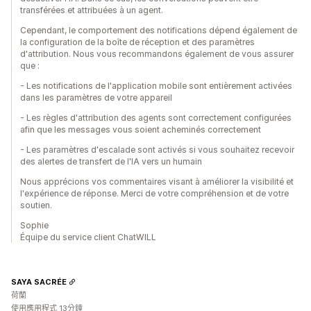
transférées et attribuées à un agent.
Cependant, le comportement des notifications dépend également de
la configuration de la boîte de réception et des paramètres
d'attribution. Nous vous recommandons également de vous assurer
que :
- Les notifications de l'application mobile sont entièrement activées
dans les paramètres de votre appareil
- Les règles d'attribution des agents sont correctement configurées
afin que les messages vous soient acheminés correctement
- Les paramètres d'escalade sont activés si vous souhaitez recevoir
des alertes de transfert de l'IA vers un humain
Nous apprécions vos commentaires visant à améliorer la visibilité et
l'expérience de réponse. Merci de votre compréhension et de votre
soutien.
Sophie
Équipe du service client ChatWILL
SAYA SACRÉE
荷蘭
使用應用程式 13分鐘