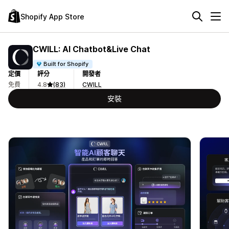
Shopify App Store
CWILL: AI Chatbot&Live Chat
Built for Shopify
定價
評分
開發者
免費
4.8
(83)
CWILL
安裝