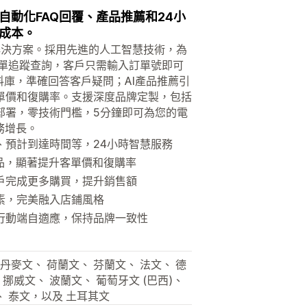
自動化FAQ回覆、產品推薦和24小
成本。
客服解決方案。採用先進的人工智慧技術，為
訂單追蹤查詢，客戶只需輸入訂單號即可
料庫，準確回答客戶疑問；AI產品推薦引
單價和復購率。支援深度品牌定製，包括
部署，零技術門檻，5分鐘即可為您的電
務增長。
、預計到達時間等，24小時智慧服務
品，顯著提升客單價和復購率
戶完成更多購買，提升銷售額
素，完美融入店鋪風格
行動端自適應，保持品牌一致性
丹麥文、 荷蘭文、 芬蘭文、 法文、 德
 挪威文、 波蘭文、 葡萄牙文 (巴西)、
、 泰文，以及 土耳其文