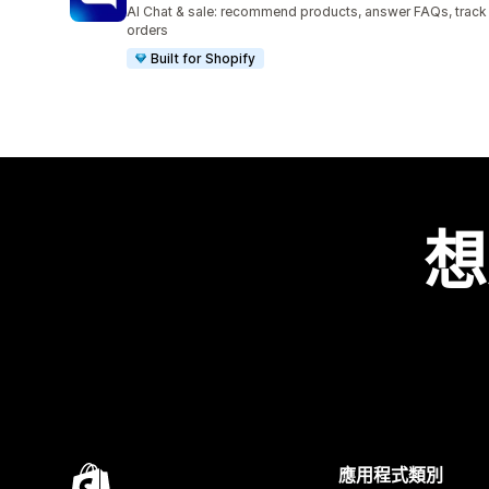
共有 1789 則評價
AI Chat & sale: recommend products, answer FAQs, track
orders
Built for Shopify
想
應用程式類別