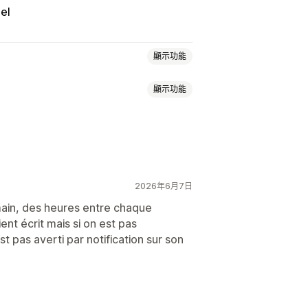
el
顯示功能
顯示功能
多國語言
即時翻譯
推播通知
I 生成內容
自訂網址
圖片
多國語言
歡迎訊息
聊天按鈕
標記
指派聊天
2026年6月7日
尋列
行動裝置回應式設計
umain, des heures entre chaque
ient écrit mais si on est pas
 pas averti par notification sur son