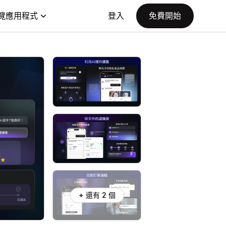
覽應用程式
登入
免費開始
+ 還有 2 個