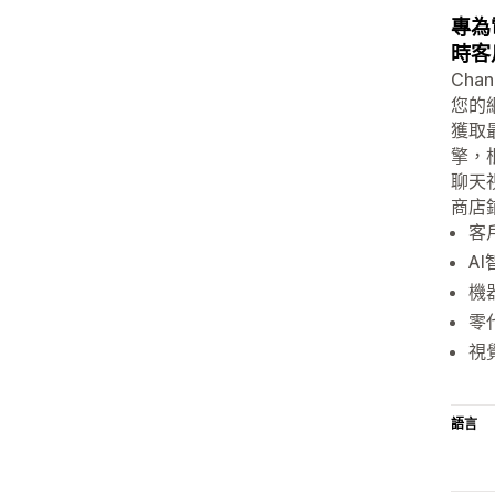
專為
時客
Ch
您的
獲取
擎，
聊天
商店
客
A
機
零
視
語言