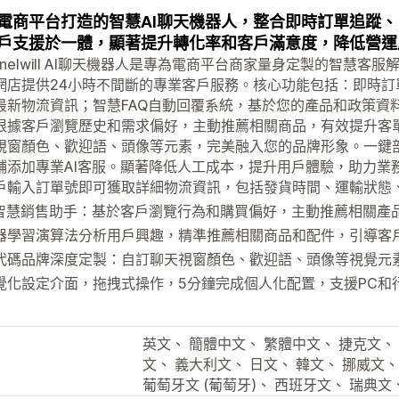
電商平台打造的智慧AI聊天機器人，整合即時訂單追蹤、
戶支援於一體，顯著提升轉化率和客戶滿意度，降低營運
annelwill AI聊天機器人是專為電商平台商家量身定製的智慧
網店提供24小時不間斷的專業客戶服務。核心功能包括：即時
最新物流資訊；智慧FAQ自動回覆系統，基於您的產品和政策資
根據客戶瀏覽歷史和需求偏好，主動推薦相關商品，有效提升客
視窗顏色、歡迎語、頭像等元素，完美融入您的品牌形象。一鍵
鋪添加專業AI客服。顯著降低人工成本，提升用戶體驗，助力業
戶輸入訂單號即可獲取詳細物流資訊，包括發貨時間、運輸狀態
I智慧銷售助手：基於客戶瀏覽行為和購買偏好，主動推薦相關產
器學習演算法分析用戶興趣，精準推薦相關商品和配件，引導客
代碼品牌深度定製：自訂聊天視窗顏色、歡迎語、頭像等視覺元
覺化設定介面，拖拽式操作，5分鐘完成個人化配置，支援PC和
英文、 簡體中文、 繁體中文、 捷克文、 
文、 義大利文、 日文、 韓文、 挪威文、
葡萄牙文 (葡萄牙)、 西班牙文、 瑞典文