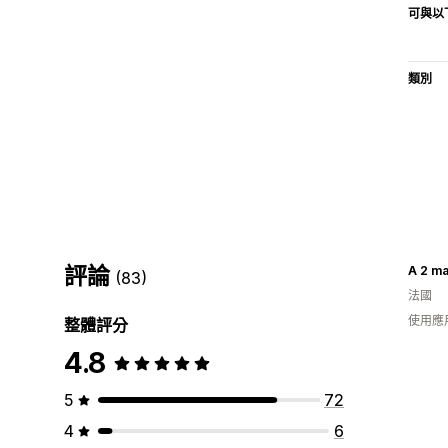
可與以
類別
評論
A 2 ma
(83)
法國
使用應
整體評分
4.8
5
72
4
6