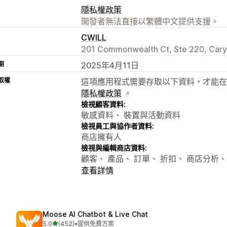
隱私權政策
開發者無法直接以繁體中文提供支援。
CWILL
201 Commonwealth Ct, Ste 220, Cary
期
2025年4月11日
取權
這項應用程式需要存取以下資料，才能在
隱私權政策
。
檢視顧客資料:
敏感資料、 裝置與活動資料
檢視員工與協作者資料:
商店擁有人
檢視與編輯商店資料:
顧客、 產品、 訂單、 折扣、 商店分析、 
查看詳情
Moose AI Chatbot & Live Chat
滿分 5 顆星
5.0
(452)
•
提供免費方案