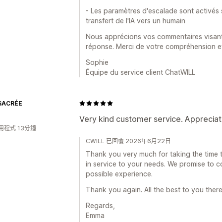
- Les paramètres d'escalade sont activés 
transfert de l'IA vers un humain
Nous apprécions vos commentaires visant à 
réponse. Merci de votre compréhension et
Sophie
Équipe du service client ChatWILL
SACRÉE
Very kind customer service. Appreciat
用程式 13分鐘
CWILL 已回覆 2026年6月22日
Thank you very much for taking the time 
in service to your needs. We promise to co
possible experience.
Thank you again. All the best to you there
Regards,
Emma