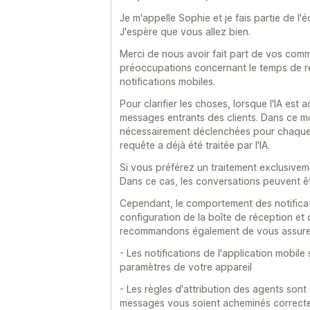
Je m'appelle Sophie et je fais partie de l
J'espère que vous allez bien.
Merci de nous avoir fait part de vos co
préoccupations concernant le temps de rép
notifications mobiles.
Pour clarifier les choses, lorsque l'IA est 
messages entrants des clients. Dans ce mo
nécessairement déclenchées pour chaque 
requête a déjà été traitée par l'IA.
Si vous préférez un traitement exclusivem
Dans ce cas, les conversations peuvent êt
Cependant, le comportement des notifica
configuration de la boîte de réception et
recommandons également de vous assurer
- Les notifications de l'application mobil
paramètres de votre appareil
- Les règles d'attribution des agents sont
messages vous soient acheminés correct