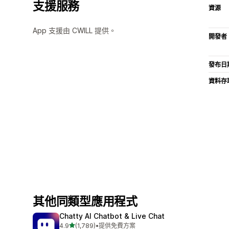
支援服務
資源
App 支援由 CWILL 提供。
開發者
發布日
資料存
其他同類型應用程式
Chatty AI Chatbot & Live Chat
滿分 5 顆星
4.9
(1,789)
•
提供免費方案