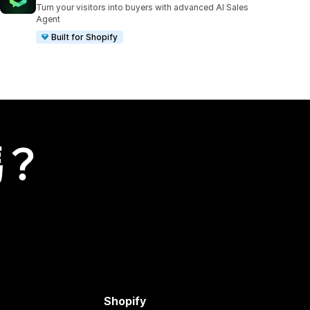
共有 53 則評價
Turn your visitors into buyers with advanced AI Sales
Agent
Built for Shopify
嗎？
Shopify