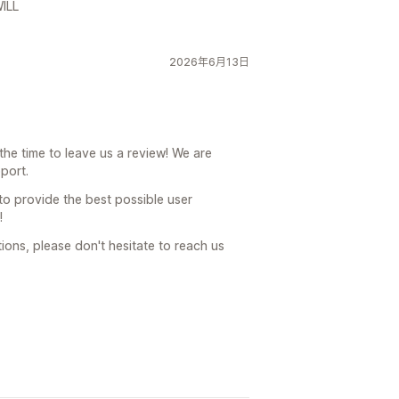
ILL
2026年6月13日
！
he time to leave us a review! We are
port.
 to provide the best possible user
!
ions, please don't hesitate to reach us