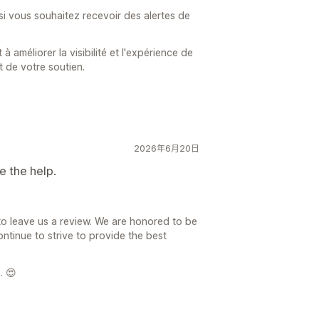
si vous souhaitez recevoir des alertes de
améliorer la visibilité et l'expérience de
 de votre soutien.
2026年6月20日
e the help.
to leave us a review. We are honored to be
ntinue to strive to provide the best
. 😍