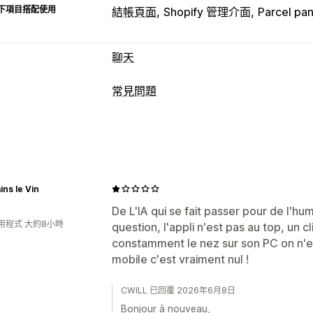
下項目搭配使用
結帳頁面
Shopify 管理介面
Parcel pan
聊天
即時傳訊
常見問題
AI 聊天機器人
即時訊息
電子郵件聊天
編輯工具
行為追蹤
顧客深入分析
HTML
Markdown
RTF 文字編輯器
A
自訂
SEO
翻譯
顏色和字型
表情符號和貼圖
聊天視窗
顯示選項
ins le Vin
聊天流程
折疊式功能
自訂範本
常見問題頁面
搜
De L'IA qui se fait passer pour de l'h
用程式 大約8小時
question, l'appli n'est pas au top, un cl
自訂字型和顏色
constamment le nez sur son PC on n'est
mobile c'est vraiment nul !
CWILL 已回覆 2026年6月8日
Bonjour à nouveau,