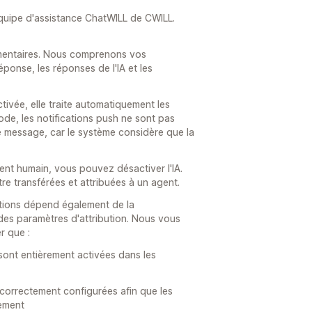
'équipe d'assistance ChatWILL de CWILL.
mmentaires. Nous comprenons vos
onse, les réponses de l'IA et les
activée, elle traite automatiquement les
de, les notifications push ne sont pas
message, car le système considère que la
ent humain, vous pouvez désactiver l'IA.
re transférées et attribuées à un agent.
tions dépend également de la
 des paramètres d'attribution. Nous vous
 que :
e sont entièrement activées dans les
 correctement configurées afin que les
ement