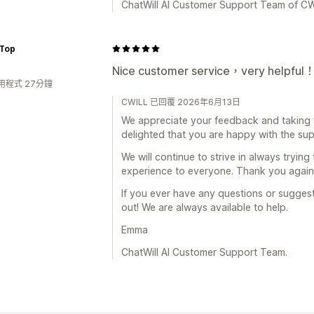
ChatWill AI Customer Support Team of CW
 Top
Nice customer service，very helpful
用程式 27分鐘
CWILL 已回覆 2026年6月13日
We appreciate your feedback and taking t
delighted that you are happy with the sup
We will continue to strive in always trying
experience to everyone. Thank you again
If you ever have any questions or suggest
out! We are always available to help.
Emma
ChatWill AI Customer Support Team.