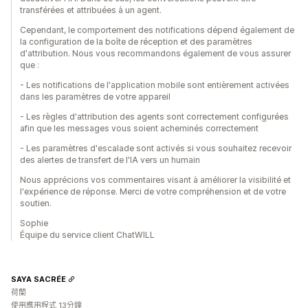
transférées et attribuées à un agent.
Cependant, le comportement des notifications dépend également de
la configuration de la boîte de réception et des paramètres
d'attribution. Nous vous recommandons également de vous assurer
que :
- Les notifications de l'application mobile sont entièrement activées
dans les paramètres de votre appareil
- Les règles d'attribution des agents sont correctement configurées
afin que les messages vous soient acheminés correctement
- Les paramètres d'escalade sont activés si vous souhaitez recevoir
des alertes de transfert de l'IA vers un humain
Nous apprécions vos commentaires visant à améliorer la visibilité et
l'expérience de réponse. Merci de votre compréhension et de votre
soutien.
Sophie
Équipe du service client ChatWILL
SAYA SACRÉE
荷蘭
使用應用程式 13分鐘