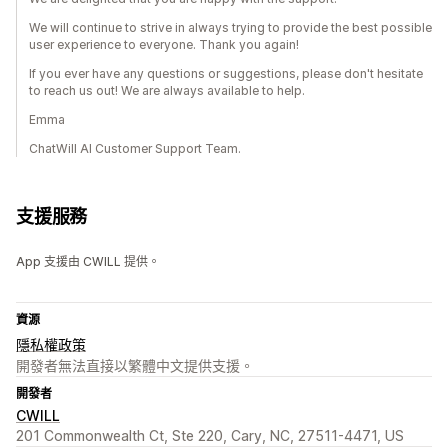
We will continue to strive in always trying to provide the best possible
user experience to everyone. Thank you again!
If you ever have any questions or suggestions, please don't hesitate
to reach us out! We are always available to help.
Emma
ChatWill AI Customer Support Team.
支援服務
App 支援由 CWILL 提供。
資源
隱私權政策
開發者無法直接以繁體中文提供支援。
開發者
CWILL
201 Commonwealth Ct, Ste 220, Cary, NC, 27511-4471, US