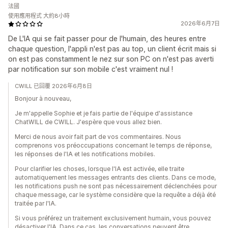
法國
使用應用程式 大約8小時
2026年6月7日
De L'IA qui se fait passer pour de l'humain, des heures entre
chaque question, l'appli n'est pas au top, un client écrit mais si
on est pas constamment le nez sur son PC on n'est pas averti
par notification sur son mobile c'est vraiment nul !
CWILL 已回覆 2026年6月8日
Bonjour à nouveau,
Je m'appelle Sophie et je fais partie de l'équipe d'assistance
ChatWILL de CWILL. J'espère que vous allez bien.
Merci de nous avoir fait part de vos commentaires. Nous
comprenons vos préoccupations concernant le temps de réponse,
les réponses de l'IA et les notifications mobiles.
Pour clarifier les choses, lorsque l'IA est activée, elle traite
automatiquement les messages entrants des clients. Dans ce mode,
les notifications push ne sont pas nécessairement déclenchées pour
chaque message, car le système considère que la requête a déjà été
traitée par l'IA.
Si vous préférez un traitement exclusivement humain, vous pouvez
désactiver l'IA. Dans ce cas, les conversations peuvent être