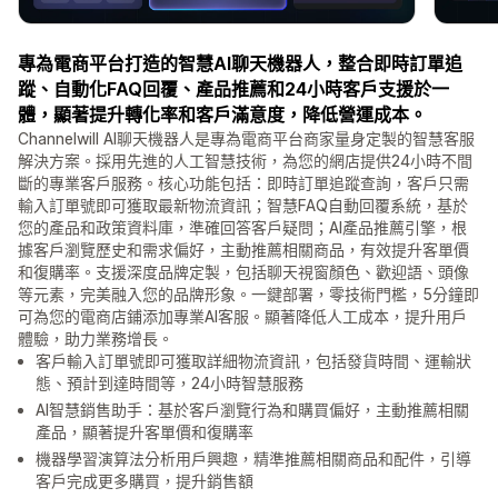
專為電商平台打造的智慧AI聊天機器人，整合即時訂單追
蹤、自動化FAQ回覆、產品推薦和24小時客戶支援於一
體，顯著提升轉化率和客戶滿意度，降低營運成本。
Channelwill AI聊天機器人是專為電商平台商家量身定製的智慧客服
解決方案。採用先進的人工智慧技術，為您的網店提供24小時不間
斷的專業客戶服務。核心功能包括：即時訂單追蹤查詢，客戶只需
輸入訂單號即可獲取最新物流資訊；智慧FAQ自動回覆系統，基於
您的產品和政策資料庫，準確回答客戶疑問；AI產品推薦引擎，根
據客戶瀏覽歷史和需求偏好，主動推薦相關商品，有效提升客單價
和復購率。支援深度品牌定製，包括聊天視窗顏色、歡迎語、頭像
等元素，完美融入您的品牌形象。一鍵部署，零技術門檻，5分鐘即
可為您的電商店鋪添加專業AI客服。顯著降低人工成本，提升用戶
體驗，助力業務增長。
客戶輸入訂單號即可獲取詳細物流資訊，包括發貨時間、運輸狀
態、預計到達時間等，24小時智慧服務
AI智慧銷售助手：基於客戶瀏覽行為和購買偏好，主動推薦相關
產品，顯著提升客單價和復購率
機器學習演算法分析用戶興趣，精準推薦相關商品和配件，引導
客戶完成更多購買，提升銷售額