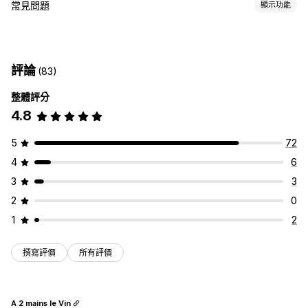
即時傳訊
常見問題
顯示功能
AI 聊天機器人
即時訊息
電子郵件聊天
多國語言
即時翻譯
編輯工具
推播通知
行為追蹤
顧客深入分析
HTML
Markdown
RTF 文字編輯器
AI 生成內容
自訂網址
自訂
評論
(83)
圖片
多國語言
SEO
翻譯
顏色和字型
表情符號和貼圖
聊天視窗
歡迎訊息
聊天按鈕
標記
整體評分
顯示選項
指派聊天
聊天流程
4.8
折疊式功能
自訂範本
常見問題頁面
搜尋列
行動裝置回應式設計
自訂字型和顏色
5
72
4
6
3
3
2
0
1
2
撰寫評價
所有評價
A 2 mains le Vin