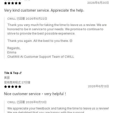
2026年6月20日
Very kind customer service. Appreciate the help.
CWILL 已回覆 2026年6月22日
Thank you very much for taking the time to leave us a review. We are
honored to be in service to your needs. We promise to continue to
strive to provide the best possible experience.
Thank you again. All the best to you there. 😍
Regards,
Emma
ChatWill AI Customer Support Team of CWILL
Tile & Top
美國
使用應用程式 27分鐘
2026年6月13日
Nice customer service，very helpful！
CWILL 已回覆 2026年6月13日
We appreciate your feedback and taking the time to leave us a review!
We are delighted that you are happy with the support.