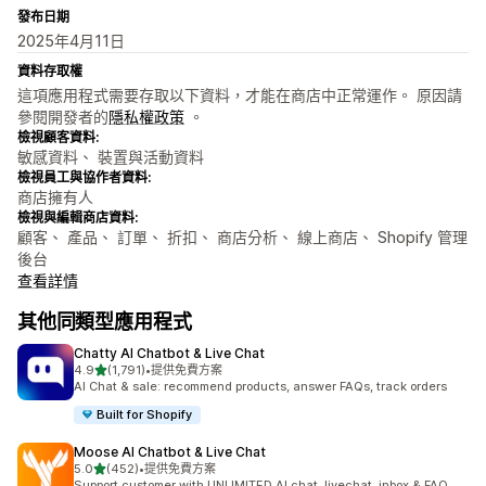
發布日期
2025年4月11日
資料存取權
這項應用程式需要存取以下資料，才能在商店中正常運作。 原因請
參閱開發者的
隱私權政策
。
檢視顧客資料:
敏感資料、 裝置與活動資料
檢視員工與協作者資料:
商店擁有人
檢視與編輯商店資料:
顧客、 產品、 訂單、 折扣、 商店分析、 線上商店、 Shopify 管理
後台
查看詳情
其他同類型應用程式
Chatty AI Chatbot & Live Chat
滿分 5 顆星
4.9
(1,791)
•
提供免費方案
共有 1791 則評價
AI Chat & sale: recommend products, answer FAQs, track orders
Built for Shopify
Moose AI Chatbot & Live Chat
滿分 5 顆星
5.0
(452)
•
提供免費方案
共有 452 則評價
Support customer with UNLIMITED AI chat, livechat, inbox & FAQ