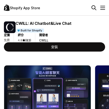
Shopify App Store
CWILL: AI Chatbot&Live Chat
Built for Shopify
定價
評分
開發者
免費
4.8
(83)
CWILL
安裝