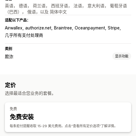
英语， 德语， 荷兰语， 西班牙语， 法语， 意大利语， 葡萄牙语
（巴西）， 俄语，以及 简体中文
适配以下产品：
Airwallex
authorize.net
Braintree
Oceanpayment
Stripe
几乎所有支付处理商
类别
欺诈
显示功能
欺诈类型
拒付
定价
预防工具
选择最适合您业务的套餐。
订单验证
欺诈筛选条件
提醒和分析
免费
免费安装
拒付提醒
拒付分析
电子邮件通知
每条拒付提醒收取 15-29 美元费用。点击“查看所有定价选项”了解详情。