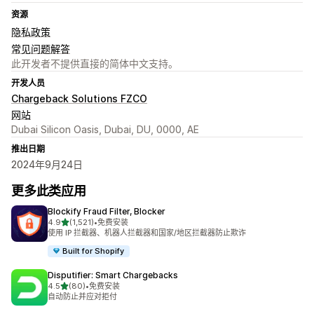
资源
隐私政策
常见问题解答
此开发者不提供直接的简体中文支持。
开发人员
Chargeback Solutions FZCO
网站
Dubai Silicon Oasis, Dubai, DU, 0000, AE
推出日期
2024年9月24日
更多此类应用
Blockify Fraud Filter, Blocker
星（满分 5 星）
4.9
(1,521)
•
免费安装
总共 1521 条评论
使用 IP 拦截器、机器人拦截器和国家/地区拦截器防止欺诈
Built for Shopify
Disputifier: Smart Chargebacks
星（满分 5 星）
4.5
(80)
•
免费安装
总共 80 条评论
自动防止并应对拒付