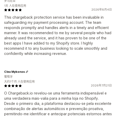
罗马尼亚
1天 人在使用应用
2026年8月4日
This chargeback protection service has been invaluable in
safeguarding my payment processing account. The team
responds promptly and handles alerts in a timely and efficient
manner. It was recommended to me by several people who had
already used the service, and it has proven to be one of the
best apps I have added to my Shopify store. I highly
recommend it to any business looking to scale smoothly and
confidently while increasing revenue.
Clea Mykonos
葡萄牙
大约1个月 人在使用应用
2026年7月21日
O Chargeback.io revelou-se uma ferramenta indispensável e
uma verdadeira mais-valia para a minha loja no Shopify.
Desde o primeiro dia, a plataforma destacou-se pela excelente
combinação de alertas automáticos e prevenção proativa,
permitindo-me identificar e antecipar potenciais estornos antes