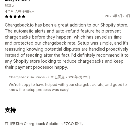
加拿大
4个月 人在使用应用
2026年7月20日
Chargeback.io has been a great addition to our Shopify store.
The automatic alerts and auto-refund feature help prevent
chargebacks before they happen, which has saved us time
and protected our chargeback rate. Setup was simple, and it's
reassuring knowing potential disputes are handled proactively
instead of reacting after the fact. I'd definitely recommend it to
any Shopify store looking to reduce chargebacks and keep
their payment processor happy.
Chargeback Solutions FZCO已回复 2026年7月22日
We're happy to have helped with your chargeback rate, and good to
know the setup process was easy!
支持
应用支持由 Chargeback Solutions FZCO 提供。