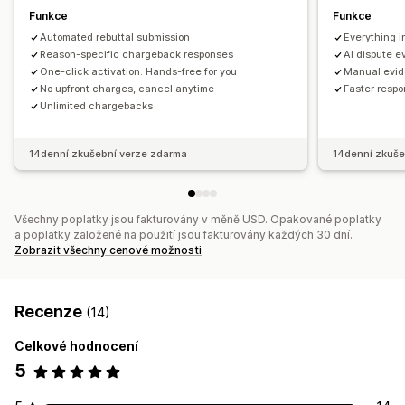
Funkce
Funkce
Automated rebuttal submission
Everything i
Reason-specific chargeback responses
AI dispute e
One-click activation. Hands-free for you
Manual evid
No upfront charges, cancel anytime
Faster resp
Unlimited chargebacks
14denní zkušební verze zdarma
14denní zkuše
Všechny poplatky jsou fakturovány v měně USD. Opakované poplatky
a poplatky založené na použití jsou fakturovány každých 30 dní.
Zobrazit všechny cenové možnosti
Recenze
(14)
Celkové hodnocení
5