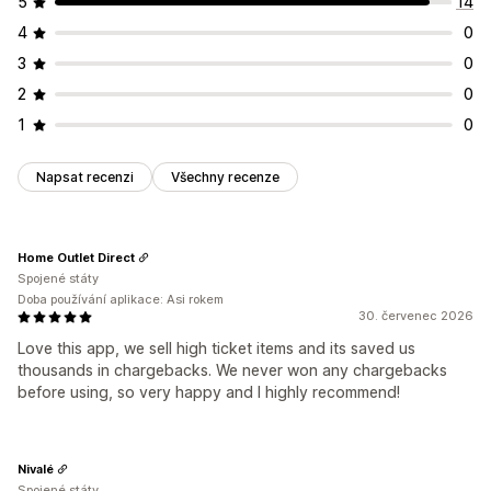
5
14
4
0
3
0
2
0
1
0
Napsat recenzi
Všechny recenze
Home Outlet Direct
Spojené státy
Doba používání aplikace: Asi rokem
30. červenec 2026
Love this app, we sell high ticket items and its saved us
thousands in chargebacks. We never won any chargebacks
before using, so very happy and I highly recommend!
Nivalé
Spojené státy