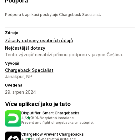
Podpora
Podporu k aplikaci poskytuje Chargeback Specialist.
Zdroje
Zásady ochrany osobních údajů
Nejčastější dotazy
Tento vývojář nenabízí přímou podporu v jazyce Čeština.
Vývojář
Chargeback Specialist
Janakpur, NP
Uvedena
29. srpen 2024
Více aplikací jako je tato
Disputifier: Smart Chargebacks
z 5 hvězd
4,5
(80)
•
Bezplatná instalace
Celkový počet recenzí: 80
Prevent and fight chargebacks on autopilot
Chargeflow Prevent Chargebacks
z 5 hvězd
4,8
(363)
•
Bezplatná instalace