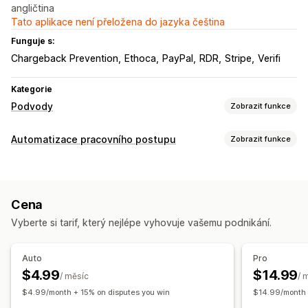
angličtina
Tato aplikace není přeložena do jazyka čeština
Funguje s:
Chargeback Prevention
Ethoca
PayPal
RDR
Stripe
Verifi
Kategorie
Podvody
Zobrazit funkce
Typy podvodů
Automatizace pracovního postupu
Zobrazit funkce
Chargebacky
Platby
Doručení
Úlohy automatizace
Preventivní nástroje
Detekce podvodů
Stav platby
Detekce založená na AI
Filtry podvodů
Cena
Přizpůsobení
Automatizované postupy
Vyberte si tarif, který nejlépe vyhovuje vašemu podnikání.
API
Podmíněná logika
Šablony
Upozornění a analytika
Automatická synchronizace dat
Naplánované úlohy
Auto
Pro
Upozornění na vysoká rizika
Upozornění na chargebacky
Vlastní postupy
$4.99
$14.99
/ měsíc
/ 
Podezřelá aktivita
Notifikace o podvodech
$4.99/month + 15% on disputes you win
$14.99/month 
Analytika chargebacků
Výkazy rizik