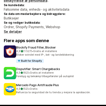
beskyttelse af persondata
.
Se kundedata:
Følsomme data, enheds- og aktivitetsdata
Se data om medarbejdere og bidragydere:
Butiksejer
Se og rediger butiksdata:
Ordrer, Shopify Payments, Webshop
Se detaljer
Flere apps som denne
Blockify Fraud Filter, Blocker
ud af 5 stjerner
4,9
(1.527)
•
Gratis at installere
1527 anmeldelser i alt
Bloker svindel med IP-, bot- og landeblokering
Built for Shopify
Disputifier: Smart Chargebacks
ud af 5 stjerner
4,5
(82)
•
Gratis at installere
82 anmeldelser i alt
Forebyg og bekæmp tilbageførsler på autopilot
Mercado Pago Antifraude Plus
ud af 5 stjerner
4,5
(52)
•
Gratis
52 anmeldelser i alt
Refuerza la seguridad de tu tienda y mejora la aprobación.