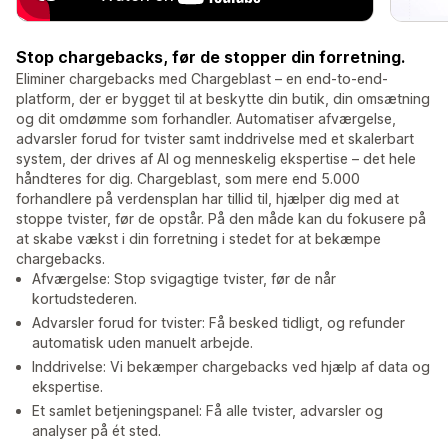
Stop chargebacks, før de stopper din forretning.
Eliminer chargebacks med Chargeblast – en end-to-end-
platform, der er bygget til at beskytte din butik, din omsætning
og dit omdømme som forhandler. Automatiser afværgelse,
advarsler forud for tvister samt inddrivelse med et skalerbart
system, der drives af AI og menneskelig ekspertise – det hele
håndteres for dig. Chargeblast, som mere end 5.000
forhandlere på verdensplan har tillid til, hjælper dig med at
stoppe tvister, før de opstår. På den måde kan du fokusere på
at skabe vækst i din forretning i stedet for at bekæmpe
chargebacks.
Afværgelse: Stop svigagtige tvister, før de når
kortudstederen.
Advarsler forud for tvister: Få besked tidligt, og refunder
automatisk uden manuelt arbejde.
Inddrivelse: Vi bekæmper chargebacks ved hjælp af data og
ekspertise.
Et samlet betjeningspanel: Få alle tvister, advarsler og
analyser på ét sted.