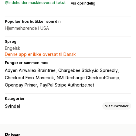
Indeholder maskinoversat tekst
Vis oprindelig
Populær hos butikker som din
Hjemmehørende i USA
Sprog
Engelsk
Denne app er ikke oversat til Dansk
Fungerer sammen med
Adyen Airwallex Braintree
Chargebee Sticky.io Spreedly
Checkout Finix Maverick
NMI Recharge CheckoutChamp
Openpay Primer
PayPal Stripe Authorize.net
Kategorier
Svindel
Vis funktioner
Svindeltyper
Chargebacks
Betalinger
Priser