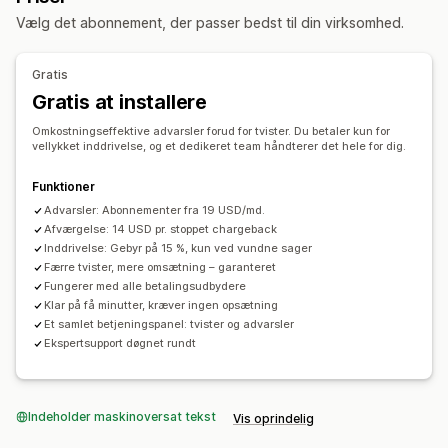
Forebyggelsesværktøjer
Vælg det abonnement, der passer bedst til din virksomhed.
Annuller automatisk
Tilpassede regler
Blokeringslister
Forsikring mod svindel
AI-drevet registrering
Svindelfiltre
Gratis
Automatiserede arbejdsprocesser
Gratis at installere
Underretninger og analyse
Omkostningseffektive advarsler forud for tvister. Du betaler kun for
vellykket inddrivelse, og et dedikeret team håndterer det hele for dig.
Underretninger om høj risiko
Chargebackunderretninger
Mistænkelig aktivitet
Tilpassede underretninger
Funktioner
Svindelnotifikationer
Chargebackanalyse
Advarsler: Abonnementer fra 19 USD/md.
Analyse af besøgende
Afværgelse: 14 USD pr. stoppet chargeback
Risikounderretninger
Inddrivelse: Gebyr på 15 %, kun ved vundne sager
Appnotifikationer
Mailnotifikationer
SMS-notifikationer
Færre tvister, mere omsætning – garanteret
Fungerer med alle betalingsudbydere
Klar på få minutter, kræver ingen opsætning
Et samlet betjeningspanel: tvister og advarsler
Ekspertsupport døgnet rundt
Indeholder maskinoversat tekst
Vis oprindelig