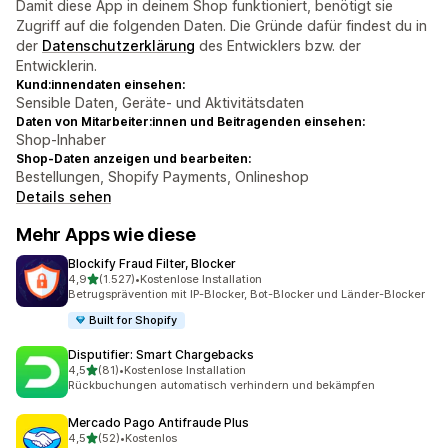
Damit diese App in deinem Shop funktioniert, benötigt sie
Zugriff auf die folgenden Daten. Die Gründe dafür findest du in
der
Datenschutzerklärung
des Entwicklers bzw. der
Entwicklerin.
Kund:innendaten einsehen:
Sensible Daten, Geräte- und Aktivitätsdaten
Daten von Mitarbeiter:innen und Beitragenden einsehen:
Shop-Inhaber
Shop-Daten anzeigen und bearbeiten:
Bestellungen, Shopify Payments, Onlineshop
Details sehen
Mehr Apps wie diese
Blockify Fraud Filter, Blocker
von 5 Sternen
4,9
(1.527)
•
Kostenlose Installation
1527 Rezensionen insgesamt
Betrugsprävention mit IP-Blocker, Bot-Blocker und Länder-Blocker
Built for Shopify
Disputifier: Smart Chargebacks
von 5 Sternen
4,5
(81)
•
Kostenlose Installation
81 Rezensionen insgesamt
Rückbuchungen automatisch verhindern und bekämpfen
Mercado Pago Antifraude Plus
von 5 Sternen
4,5
(52)
•
Kostenlos
52 Rezensionen insgesamt