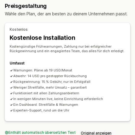
Preisgestaltung
Präventionstools
Wähle den Plan, der am besten zu deinem Unternehmen passt.
Automatische Stornierung
Benutzerdefinierte Regeln
Blockierlisten
Betrugsversicherung
Kostenlos
KI-gestützte Erkennung
Betrugsfilter
Kostenlose Installation
Automatisierte Workflows
Kostengünstige Frühwarnungen, Zahlung nur bei erfolgreicher
Rückgewinnung und ein engagiertes Team, das alles für dich erledigt.
Benachrichtigungen und Analysen
Hochrisikobenachrichtigungen
Umfasst
Rückbuchungsbenachrichtigungen
Verdächtige Aktivitäten
Warnungen: Pläne ab 19 USD/Monat
Benutzerdefinierte Benachrichtigungen
Abwehr: 14 USD pro gestoppter Rückbuchung
Rückgewinnung: 15 % Gebühr, nur im Erfolgsfall
Betrugsbenachrichtigungen
Rückbuchungsanalysen
Weniger Streitfälle, mehr Umsatz – garantiert
Besucheranalysen
Risikoberichte
Funktioniert mit allen Zahlungsanbietern
In wenigen Minuten live, keine Einrichtung erforderlich
App-Benachrichtigungen
E-Mail-Benachrichtigungen
Ein Dashboard: Streitfälle & Warnungen
SMS-Benachrichtigungen
Experten-Support, rund um die Uhr
Enthält automatisch übersetzten Text
Original anzeigen