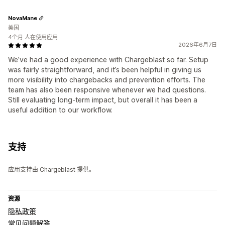
NovaMane
美国
4个月 人在使用应用
2026年6月7日
We’ve had a good experience with Chargeblast so far. Setup
was fairly straightforward, and it’s been helpful in giving us
more visibility into chargebacks and prevention efforts. The
team has also been responsive whenever we had questions.
Still evaluating long-term impact, but overall it has been a
useful addition to our workflow.
支持
应用支持由 Chargeblast 提供。
资源
隐私政策
常见问题解答