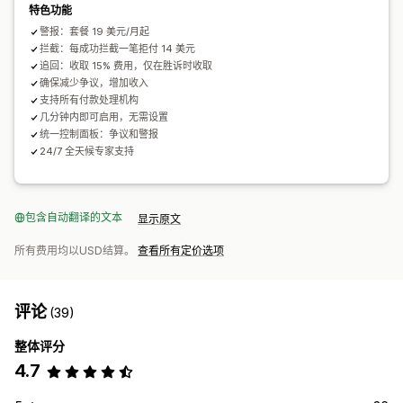
特色功能
警报：套餐 19 美元/月起
拦截：每成功拦截一笔拒付 14 美元
追回：收取 15% 费用，仅在胜诉时收取
确保减少争议，增加收入
支持所有付款处理机构
几分钟内即可启用，无需设置
统一控制面板：争议和警报
24/7 全天候专家支持
包含自动翻译的文本
显示原文
所有费用均以USD结算。
查看所有定价选项
评论
(39)
整体评分
4.7