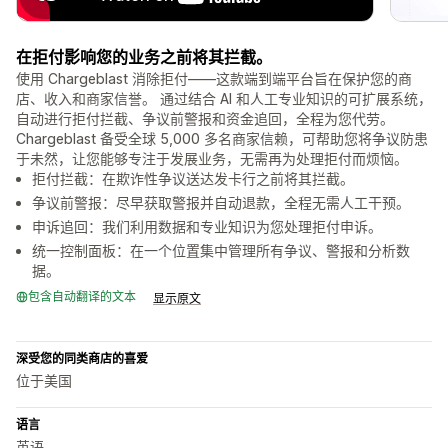
在拒付影响您的业务之前将其拦截。
使用 Chargeblast 消除拒付——这款端到端平台旨在保护您的商
店、收入和商家信誉。 通过结合 AI 和人工专业知识的可扩展系统，
自动进行拒付拦截、争议前警报和资金追回，全程为您代劳。
Chargeblast 备受全球 5,000 多名商家信赖，可帮助您将争议防患
于未然，让您能够专注于发展业务，无需再为处理拒付而烦恼。
拒付拦截：在欺诈性争议送达发卡行之前将其拦截。
争议前警报：尽早获取警报并自动退款，全程无需人工干预。
申诉追回：我们利用数据和专业知识为您处理拒付申诉。
统一控制面板：在一个位置集中管理所有争议、警报和分析数
据。
包含自动翻译的文本
显示原文
深受您的同类商店的喜爱
位于美国
语言
英语