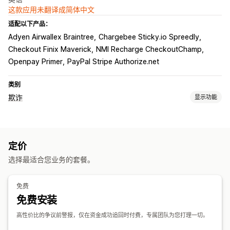
这款应用未翻译成简体中文
适配以下产品：
Adyen Airwallex Braintree
Chargebee Sticky.io Spreedly
Checkout Finix Maverick
NMI Recharge CheckoutChamp
Openpay Primer
PayPal Stripe Authorize.net
类别
欺诈
显示功能
欺诈类型
拒付
支付
定价
预防工具
选择最适合您业务的套餐。
自动取消
自定义规则
黑名单
欺诈保险
AI 驱动的检测
欺诈筛选条件
自动化工作流程
免费
免费安装
提醒和分析
高风险提醒
拒付提醒
可疑活动
自定义提醒
欺诈通知
拒付分析
高性价比的争议前警报，仅在资金成功追回时付费，专属团队为您打理一切。
访客分析
风险报告
应用通知
电子邮件通知
短信通知