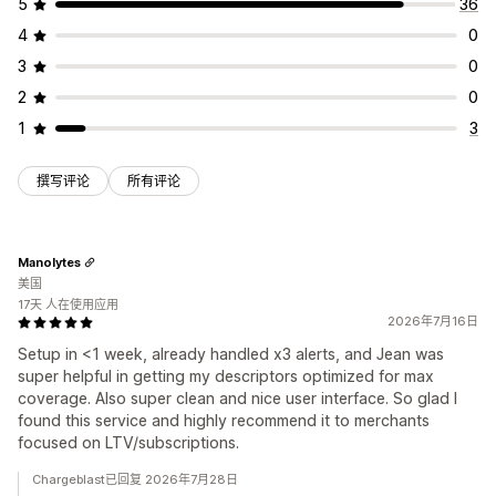
5
36
4
0
3
0
2
0
1
3
撰写评论
所有评论
Manolytes
美国
17天 人在使用应用
2026年7月16日
Setup in <1 week, already handled x3 alerts, and Jean was
super helpful in getting my descriptors optimized for max
coverage. Also super clean and nice user interface. So glad I
found this service and highly recommend it to merchants
focused on LTV/subscriptions.
Chargeblast已回复 2026年7月28日