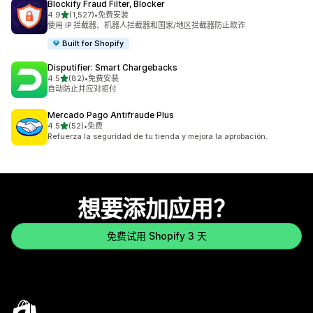
Blockify Fraud Filter, Blocker
星（满分 5 星）
4.9
(1,527)
•
免费安装
总共 1527 条评论
使用 IP 拦截器、机器人拦截器和国家/地区拦截器防止欺诈
Built for Shopify
Disputifier: Smart Chargebacks
星（满分 5 星）
4.5
(82)
•
免费安装
总共 82 条评论
自动防止并应对拒付
Mercado Pago Antifraude Plus
星（满分 5 星）
4.5
(52)
•
免费
总共 52 条评论
Refuerza la seguridad de tu tienda y mejora la aprobación.
想要添加应用？
免费试用 Shopify 3 天