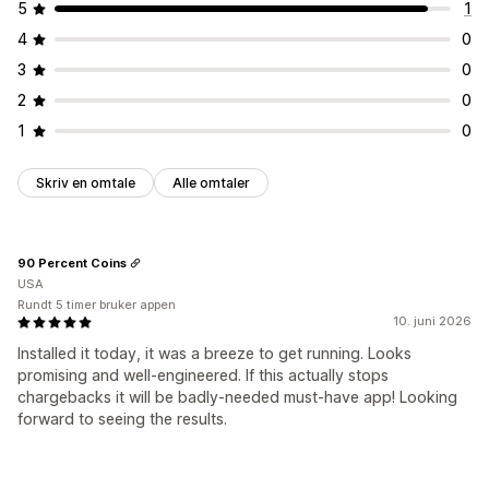
5
1
4
0
3
0
2
0
1
0
Skriv en omtale
Alle omtaler
90 Percent Coins
USA
Rundt 5 timer bruker appen
10. juni 2026
Installed it today, it was a breeze to get running. Looks
promising and well-engineered. If this actually stops
chargebacks it will be badly-needed must-have app! Looking
forward to seeing the results.