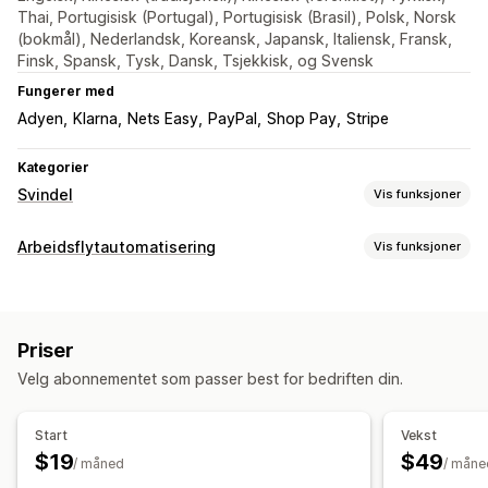
Thai, Portugisisk (Portugal), Portugisisk (Brasil), Polsk, Norsk
(bokmål), Nederlandsk, Koreansk, Japansk, Italiensk, Fransk,
Finsk, Spansk, Tysk, Dansk, Tsjekkisk, og Svensk
Fungerer med
Adyen
Klarna
Nets Easy
PayPal
Shop Pay
Stripe
Kategorier
Svindel
Vis funksjoner
Svindeltyper
Arbeidsflytautomatisering
Vis funksjoner
Roboter
Tilbakebetalinger
Falske kontoer
Betalinger
Automasjonsoppgaver
Phishing
Misbruk av gavekort
Leveranse
Kundesegmenter
Kundetagger
Svindelregistrering
Verktøy for forhindring
Priser
Bestillingsoppfyllelse
Bestillingstagger
Betalingsstatus
Bestillingsbekreftelse
Svindelfiltre
Velg abonnementet som passer best for bedriften din.
Tidsbasert
Bestillingsbehandling
Automatiserte arbeidsflyter
Tilpasning
Start
Vekst
Varslinger og analyse
Betinget logikk
Tilpassede utløsere
Maler
$19
$49
/ måned
/ måne
Høyrisikovarsler
Varsler om tilbakebetalinger
Automatisk datasynkronisering
Tilpassede arbeidsflyter