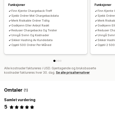
Mistenkelig aktivitet
Tilpassede varslinger
Svindelvarsler
Funksjoner
Funksjoner
Analyse om tilbakebetalinger
Risikorapporter
Finn Kjente Chargeback-Treff
Finn Kjente
Appvarslinger
E-postvarsler
Sjekk Ordrer Mot Chargebackdata
Sjekk Ordre
Merk Risikable Ordrer Tidlig
Merk Risikab
Godkjenn Eller Avbryt Raskt
Godkjenn Ell
Reduser Chargebacks Og Tvister
Reduser Cha
Unngå Svinn Og Kostnader
Unngå Svinn
Sikker Hashing Av Kundedata
Sikker Hash
Opptil 500 Ordrer Per Måned
Opptil 2 50
Alle kostnader faktureres i USD. Gjentagende og bruksbaserte
kostnader faktureres hver 30. dag.
Se alle prisalternativer
Omtaler
(1)
Samlet vurdering
5