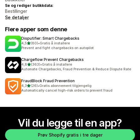
Se og rediger butikkdata:
Bestillinger
Se detaljer
Flere apper som denne
Disputifier: Smart Chargebacks
av 5 stjerner
4,5
(80)
•
Gratis å installere
Totalt 80 omtaler
Prevent and fight chargebacks on autopilot
Chargeflow Prevent Chargebacks
av 5 stjerner
4,8
(363)
•
Gratis å installere
Totalt 363 omtaler
Automate Chargebacks, Fraud Prevention & Reduce Dispute Rate
FraudBlock Fraud Prevention
av 5 stjerner
4,3
(26)
•
Gratis abonnement tilgjengelig
Totalt 26 omtaler
Automatically cancel high-risk orders to prevent fraud
Vil du legge til en app?
Prøv Shopify gratis i tre dager