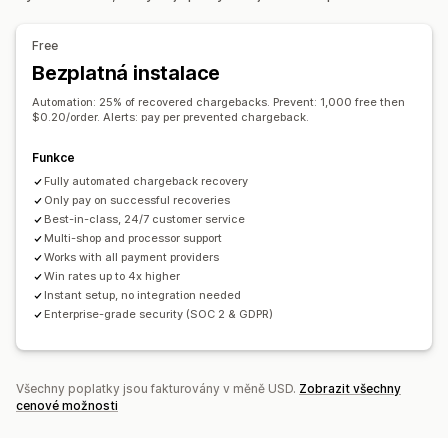
Automatické zrušení
Vlastní pravidla
Přizpůsobení
Seznamy blokovaných
Ověření identity
Free
API
Podmíněná logika
Vlastní spouštěče
Šablony
Detekce založená na AI
Filtry podvodů
Bezplatná instalace
Automatická synchronizace dat
Vlastní postupy
Automatizované postupy
Automation: 25% of recovered chargebacks. Prevent: 1,000 free then
Více obchodů
$0.20/order. Alerts: pay per prevented chargeback.
Upozornění a analytika
Upozornění na vysoká rizika
Upozornění na chargebacky
Funkce
Podezřelá aktivita
Vlastní upozornění
Fully automated chargeback recovery
Only pay on successful recoveries
Notifikace o podvodech
Analytika chargebacků
Best-in-class, 24/7 customer service
Výkazy rizik
Notifikace o aplikacích
E-mailová oznámení
Multi-shop and processor support
Works with all payment providers
Win rates up to 4x higher
Instant setup, no integration needed
Enterprise-grade security (SOC 2 & GDPR)
Všechny poplatky jsou fakturovány v měně USD.
Zobrazit všechny
cenové možnosti