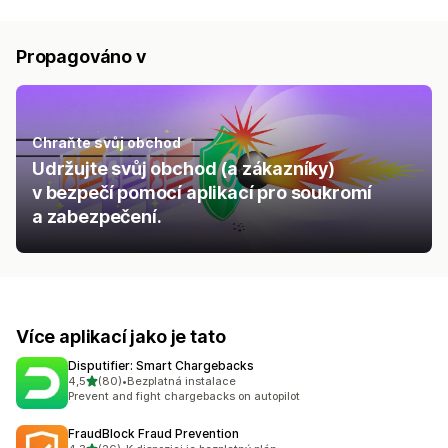
Propagováno v
Chraňte svůj obchod
Udržujte svůj obchod (a zákazníky)
v bezpečí pomocí aplikací pro soukromí
a zabezpečení.
Více aplikací jako je tato
Disputifier: Smart Chargebacks
z 5 hvězd
4,5
(80)
•
Bezplatná instalace
Celkový počet recenzí: 80
Prevent and fight chargebacks on autopilot
FraudBlock Fraud Prevention