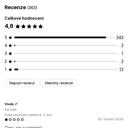
Recenze
(363)
Celkové hodnocení
4,8
5
343
4
3
3
1
2
3
1
13
Napsat recenzi
Všechny recenze
Vivaly
Kanada
Doba používání aplikace: 2 dny
26. červen 2026
They are scammers!