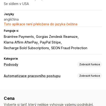
Se sídlem v USA
Jazyky
angličtina
Tato aplikace není přeložena do jazyka čeština
Funguje s:
Braintree Payments
Gorgias Zendesk Reamaze
Klarna Affirm AfterPay
PayPal Stripe
Recharge Bold Subscriptions
SEON Fraud Protection
Kategorie
Podvody
Zobrazit funkce
Typy podvodů
Automatizace pracovního postupu
Zobrazit funkce
Boti
Chargebacky
Falešné účty
Platby
Phishing
Úlohy automatizace
Zneužívání dárkových karet
Doručení
Segmenty zákazníků
Štítky zákazníků
Detekce podvodů
Preventivní nástroje
Cena
Štítky objednávek
Stav platby
Založené na čase
Ověřování objednávek
Pozastavení objednávky
Vyberte si tarif, který nejlépe vyhovuje vašemu podnikání.
Zpracování objednávek