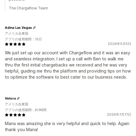
The Chargeflow Team
Adina Las Vegas
アメリカ合衆国
アプリの使用期間：15日
2026年5月5日
We just set up our account with Chargeflow and it was an easy
and seamless integration. I set up a call with Ben to walk me
thru the first initial chargebacks we received and he was very
helpful, guiding me thru the platform and providing tips on how
to optimize the software to best cater to our business needs.
Velora
アメリカ合衆国
アプリの使用期間：約1時間
2026年7月17日
Maria was amazing she is very helpful and quick to help. Again
thank you Maria!