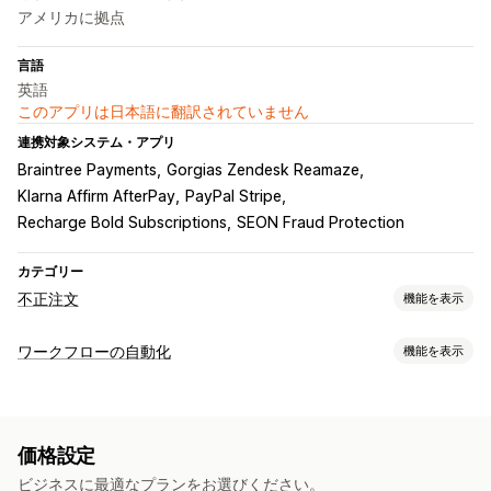
アメリカに拠点
言語
英語
このアプリは日本語に翻訳されていません
連携対象システム・アプリ
Braintree Payments
Gorgias Zendesk Reamaze
Klarna Affirm AfterPay
PayPal Stripe
Recharge Bold Subscriptions
SEON Fraud Protection
カテゴリー
不正注文
機能を表示
不正注文タイプ
ワークフローの自動化
機能を表示
ボット
チャージバック
偽アカウント
決済
フィッシング
オートメーションタスク
ギフトカードの悪用
配送
顧客セグメント
顧客タグ
不正注文の検知
注文タグ
防止ツール
価格設定
決済ステータス
時間ベース
注文処理
注文検証
注文保留
自動キャンセル
カスタムルール
ビジネスに最適なプランをお選びください。