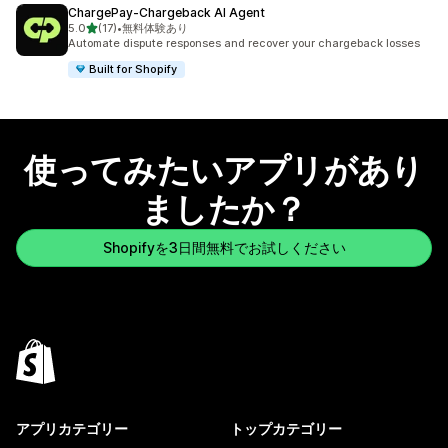
ChargePay‑Chargeback AI Agent
5つ星中
5.0
(17)
•
無料体験あり
合計レビュー数：17件
Automate dispute responses and recover your chargeback losses
Built for Shopify
使ってみたいアプリがあり
ましたか？
Shopifyを3日間無料でお試しください
アプリカテゴリー
トップカテゴリー