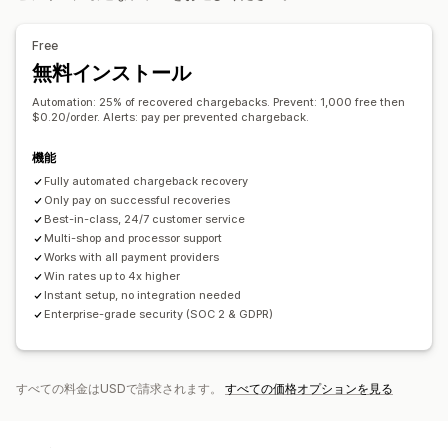
カスタマイズ
ブロックリスト
本人確認
AIによる検出
不正注文フィルター
API
条件付きロジック
カスタムトリガー
テンプレート
自動ワークフロー
Free
データの自動同期
カスタムワークフロー
複数ストア
無料インストール
アラートと分析
高リスクアラート
チャージバックアラート
不審な行為
Automation: 25% of recovered chargebacks. Prevent: 1,000 free then
$0.20/order. Alerts: pay per prevented chargeback.
カスタムアラート
不正注文通知
チャージバック分析
リスクレポート
アプリ通知
メール通知
機能
Fully automated chargeback recovery
Only pay on successful recoveries
Best-in-class, 24/7 customer service
Multi-shop and processor support
Works with all payment providers
Win rates up to 4x higher
Instant setup, no integration needed
Enterprise-grade security (SOC 2 & GDPR)
すべての料金はUSDで請求されます。
すべての価格オプションを見る