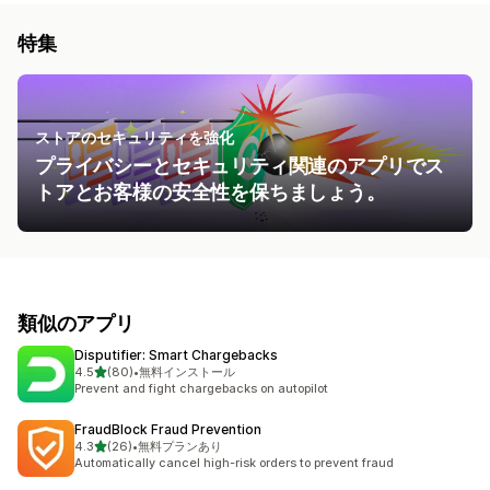
特集
ストアのセキュリティを強化
プライバシーとセキュリティ関連のアプリでス
トアとお客様の安全性を保ちましょう。
類似のアプリ
Disputifier: Smart Chargebacks
5つ星中
4.5
(80)
•
無料インストール
合計レビュー数：80件
Prevent and fight chargebacks on autopilot
FraudBlock Fraud Prevention
5つ星中
4.3
(26)
•
無料プランあり
合計レビュー数：26件
Automatically cancel high-risk orders to prevent fraud