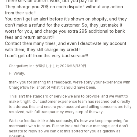
There service doesn't work, but you pay for it!
They charge you 29$ on each dispute ! without any action
from their side!!
You don't get an alert before it's shown on shopify, and they
don't make a refund for the customer. So, they just make it
worst for you, and charge you extra 29$ additional to bank
fees and return amount!!!
Contact them many times, and even I deactivate my account
with them, they still charge my credit !
I can't get off from this very bad service!!!
Chargeflow, Inc.が返信しました 2026年6月30日
Hi Vivaly,
thank you for sharing this feedback, we're sorry your experience with
Chargeflow fell short of what it should have been.
This isn't the standard of service we aim to provide, and we want to
make it right. Our customer experience team has reached out directly
to address this and ensure your account and billing concerns are fully
resolved, with full transparency every step of the way.
We take feedback like this seriously, it's how we keep improving for
merchants who trust us. Please look out for our message, and don't
hesitate to reply so we can get this sorted for you as quickly as
possible.