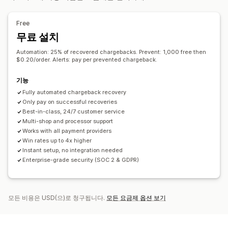
맞춤 설정
알림 및 분석
API
조건 논리
사용자 지정 트리거
템플릿
데이터 자동 동기화
Free
고위험 알림
지불 거절 알림
의심스러운 활동
사용자 지정 알림
사용자 지정 워크플로
멀티스토어
무료 설치
사기 알림
지불 거절 분석
위험 보고서
앱 알림
이메일 알림
Automation: 25% of recovered chargebacks. Prevent: 1,000 free then
$0.20/order. Alerts: pay per prevented chargeback.
기능
Fully automated chargeback recovery
Only pay on successful recoveries
Best-in-class, 24/7 customer service
Multi-shop and processor support
Works with all payment providers
Win rates up to 4x higher
Instant setup, no integration needed
Enterprise-grade security (SOC 2 & GDPR)
모든 비용은 USD(으)로 청구됩니다.
모든 요금제 옵션 보기