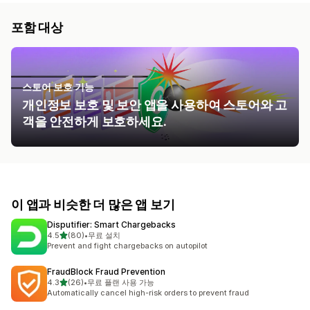
포함 대상
스토어 보호 기능
개인정보 보호 및 보안 앱을 사용하여 스토어와 고
객을 안전하게 보호하세요.
이 앱과 비슷한 더 많은 앱 보기
Disputifier: Smart Chargebacks
별 5개 중
4.5
(80)
•
무료 설치
총 리뷰 80개
Prevent and fight chargebacks on autopilot
FraudBlock Fraud Prevention
별 5개 중
4.3
(26)
•
무료 플랜 사용 가능
총 리뷰 26개
Automatically cancel high-risk orders to prevent fraud