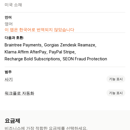
미국 소재
언어
영어
이 앱은 한국어로 번역되지 않았습니다
다음과 호환:
Braintree Payments
Gorgias Zendesk Reamaze
Klarna Affirm AfterPay
PayPal Stripe
Recharge Bold Subscriptions
SEON Fraud Protection
범주
사기
기능 표시
사기 유형
워크플로 자동화
기능 표시
봇
지불 거절
사기 계정
결제
피싱
기프트 카드 남용
배송
자동화 작업
예방 도구
고객 세그먼트
고객 태그
사기 탐지
주문 태그
결제 상태
주문 확인
주문 보류
자동 취소
사용자 지정 규칙
차단 목록
요금제
시간 기반
주문 처리 중
신원 확인
AI-기반 감지
사기 필터
자동화된 워크플로
비즈니스에 가장 적합한 요금제를 선택하세요.