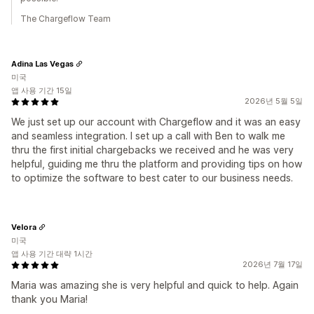
The Chargeflow Team
Adina Las Vegas
미국
앱 사용 기간 15일
2026년 5월 5일
We just set up our account with Chargeflow and it was an easy
and seamless integration. I set up a call with Ben to walk me
thru the first initial chargebacks we received and he was very
helpful, guiding me thru the platform and providing tips on how
to optimize the software to best cater to our business needs.
Velora
미국
앱 사용 기간 대략 1시간
2026년 7월 17일
Maria was amazing she is very helpful and quick to help. Again
thank you Maria!