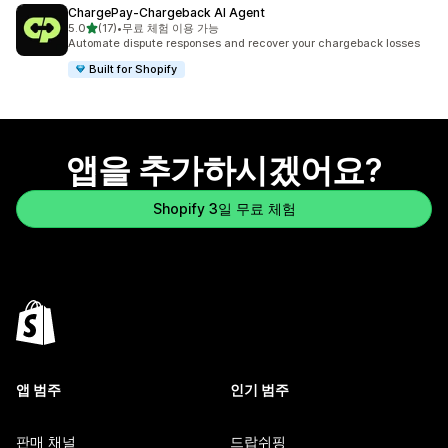
ChargePay‑Chargeback AI Agent
별 5개 중
5.0
(17)
•
무료 체험 이용 가능
총 리뷰 17개
Automate dispute responses and recover your chargeback losses
Built for Shopify
앱을 추가하시겠어요?
Shopify 3일 무료 체험
앱 범주
인기 범주
판매 채널
드랍쉬핑