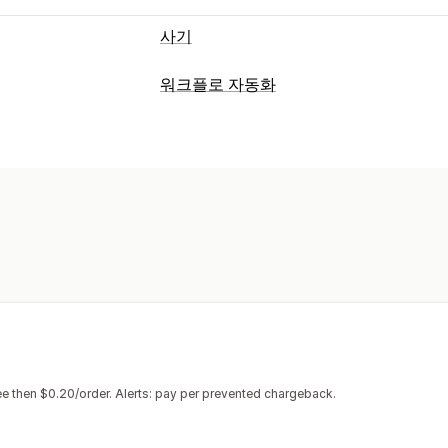
사기
사기 유형
워크플로 자동화
봇
지불 거절
사기 계정
결제
피싱
기
자동화 작업
예방 도구
고객 세그먼트
고객 태그
사기 탐지
주
주문 확인
주문 보류
자동 취소
사용자 
주문 처리 중
AI-기반 감지
사기 필터
자동화된 워크
맞춤 설정
알림 및 분석
API
조건 논리
사용자 지정 트리거
템
고위험 알림
지불 거절 알림
의심스러운
사용자 지정 워크플로
멀티스토어
지불 거절 분석
위험 보고서
앱 알림
이
e then $0.20/order. Alerts: pay per prevented chargeback.