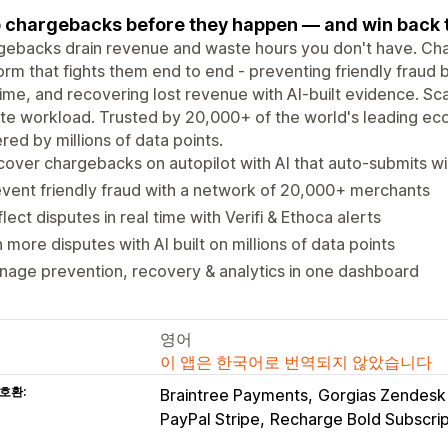
 chargebacks before they happen — and win back th
ebacks drain revenue and waste hours you don't have. Cha
orm that fights them end to end - preventing friendly fraud be
time, and recovering lost revenue with AI-built evidence. Sc
te workload. Trusted by 20,000+ of the world's leading ec
ed by millions of data points.
over chargebacks on autopilot with AI that auto-submits w
vent friendly fraud with a network of 20,000+ merchants
lect disputes in real time with Verifi & Ethoca alerts
 more disputes with AI built on millions of data points
age prevention, recovery & analytics in one dashboard
영어
이 앱은 한국어로 번역되지 않았습니다
호환:
Braintree Payments
Gorgias Zendes
PayPal Stripe
Recharge Bold Subscrip