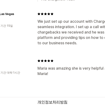
Las Vegas
We just set up our account with Charg
 기간 15일
seamless integration. I set up a call wit
chargebacks we received and he was v
platform and providing tips on how to 
to our business needs.
Maria was amazing she is very helpful 
 기간 대략 1시간
Maria!
개인정보처리방침