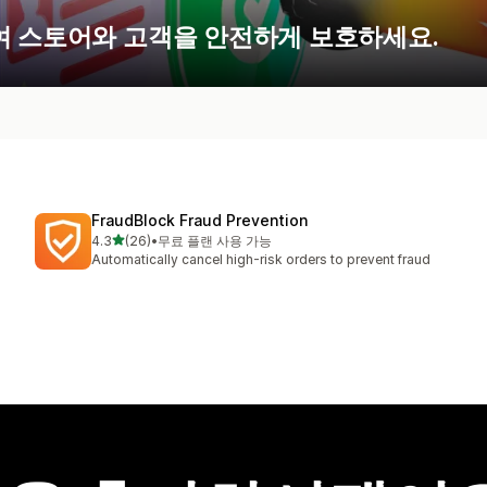
여 스토어와 고객을 안전하게 보호하세요.
FraudBlock Fraud Prevention
별 5개 중
4.3
(26)
•
무료 플랜 사용 가능
총 리뷰 26개
Automatically cancel high-risk orders to prevent fraud