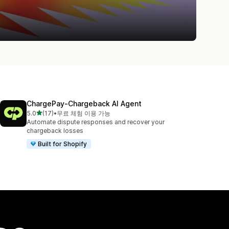
ChargePay‑Chargeback AI Agent
별 5개 중
5.0
(17)
•
무료 체험 이용 가능
총 리뷰 17개
Automate dispute responses and recover your
chargeback losses
Built for Shopify