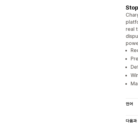
Stop
Charg
platf
real 
dispu
power
Rec
Pre
Def
Win
Man
언어
다음과 