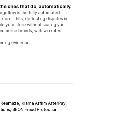
e ones that do, automatically.
rgeflow is the fully automated
fore it hits, deflecting disputes in
ale your store without scaling your
ommerce brands, with win rates
inning evidence
k Reamaze
Klarna Affirm AfterPay
tions
SEON Fraud Protection