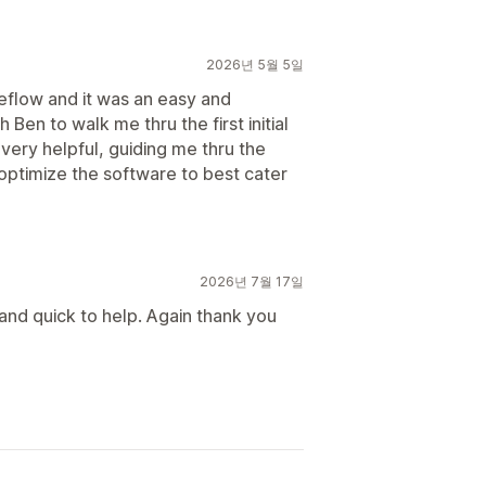
2026년 5월 5일
eflow and it was an easy and
h Ben to walk me thru the first initial
ery helpful, guiding me thru the
optimize the software to best cater
2026년 7월 17일
and quick to help. Again thank you