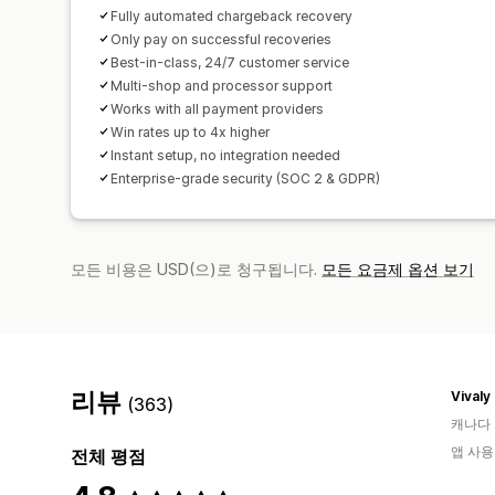
Fully automated chargeback recovery
Only pay on successful recoveries
Best-in-class, 24/7 customer service
Multi-shop and processor support
Works with all payment providers
Win rates up to 4x higher
Instant setup, no integration needed
Enterprise-grade security (SOC 2 & GDPR)
모든 비용은 USD(으)로 청구됩니다.
모든 요금제 옵션 보기
리뷰
Vivaly
(363)
캐나다
앱 사용
전체 평점