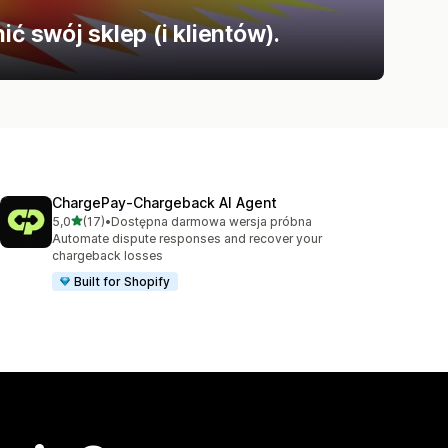
ć swój sklep (i klientów).
ChargePay‑Chargeback AI Agent
na 5 gwiazdek
5,0
(17)
•
Dostępna darmowa wersja próbna
Łączna liczba recenzji: 17
Automate dispute responses and recover your
chargeback losses
Built for Shopify