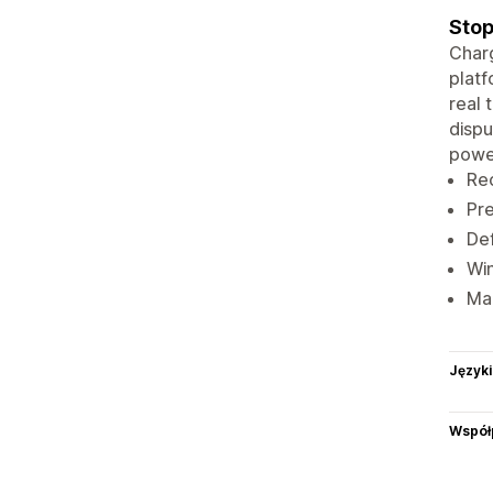
Stop
Charg
platf
real 
dispu
power
Rec
Pre
Def
Win
Man
Języki
Współ