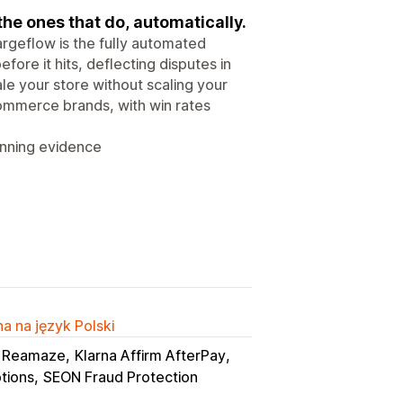
e ones that do, automatically.
rgeflow is the fully automated
fore it hits, deflecting disputes in
ale your store without scaling your
ommerce brands, with win rates
inning evidence
a na język Polski
k Reamaze
Klarna Affirm AfterPay
tions
SEON Fraud Protection