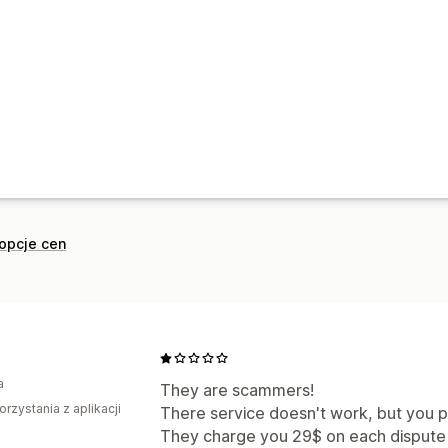
Powiadomienia aplikacji
Powiadomien
opcje cen
a
They are scammers!
orzystania z aplikacji
There service doesn't work, but you pa
They charge you 29$ on each dispute ! 