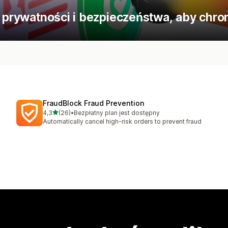
 prywatności i bezpieczeństwa, aby chroni
FraudBlock Fraud Prevention
na 5 gwiazdek
4,3
(26)
•
Bezpłatny plan jest dostępny
Łączna liczba recenzji: 26
Automatically cancel high-risk orders to prevent fraud