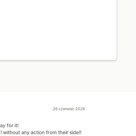
ia e-mail
26 czerwiec 2026
y for it!
without any action from their side!!