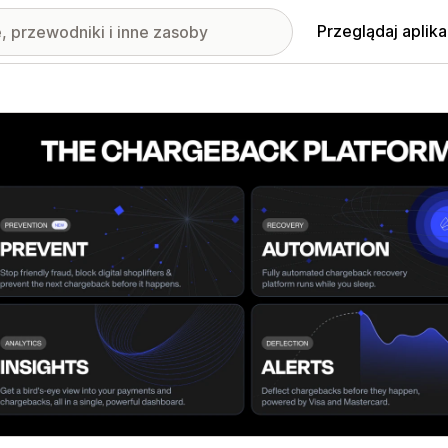
Przeglądaj aplika
nione obrazy w galerii