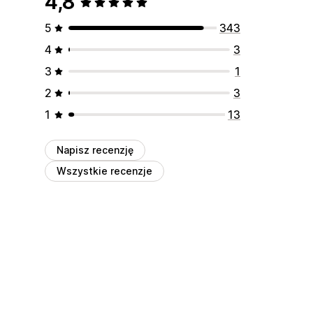
4,8
5
343
4
3
3
1
2
3
1
13
Napisz recenzję
Wszystkie recenzje