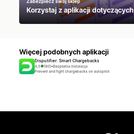
Zabezpiecz swój sklep
Korzystaj z aplikacji dotyczących
Więcej podobnych aplikacji
Disputifier: Smart Chargebacks
na 5 gwiazdek
4,5
(80)
•
Bezpłatna instalacja
Łączna liczba recenzji: 80
Prevent and fight chargebacks on autopilot