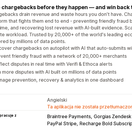
 chargebacks before they happen — and win back th
ebacks drain revenue and waste hours you don't have. Cha
orm that fights them end to end - preventing friendly fraud be
time, and recovering lost revenue with AI-built evidence. Sc
te workload. Trusted by 20,000+ of the world's leading ec
ed by millions of data points.
over chargebacks on autopilot with AI that auto-submits w
vent friendly fraud with a network of 20,000+ merchants
lect disputes in real time with Verifi & Ethoca alerts
 more disputes with AI built on millions of data points
age prevention, recovery & analytics in one dashboard
Angielski
Ta aplikacja nie została przetłumaczon
pracuje z
Braintree Payments
Gorgias Zendes
PayPal Stripe
Recharge Bold Subscrip