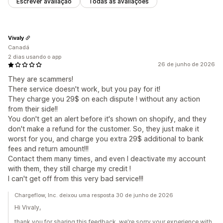
Escrever avaliação
Todas as avaliações
Vivaly
Canadá
2 dias usando o app
26 de junho de 2026
They are scammers!
There service doesn't work, but you pay for it!
They charge you 29$ on each dispute ! without any action
from their side!!
You don't get an alert before it's shown on shopify, and they
don't make a refund for the customer. So, they just make it
worst for you, and charge you extra 29$ additional to bank
fees and return amount!!!
Contact them many times, and even I deactivate my account
with them, they still charge my credit !
I can't get off from this very bad service!!!
Chargeflow, Inc. deixou uma resposta 30 de junho de 2026
Hi Vivaly,
thank you for sharing this feedback, we're sorry your experience with