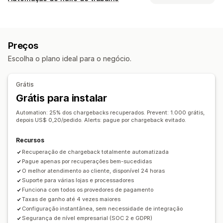
Bots
Estornos
Contas falsas
Pagamentos
Phishing
Tarefas de automação
Abuso de cartões-presente
Entrega
Segmentos de clientes
Tags de clientes
Ferramentas de prevenção
Preços
Detecção de fraude
Tags de pedidos
Validação de pedido
Pedido em espera
Escolha o plano ideal para o negócio.
Status do pagamento
Com base no tempo
Cancelamento automático
Regras personalizadas
Processamento de pedidos
Listas de bloqueio
Verificação de identidade
Grátis
Personalização
Detecção baseada em IA
Filtros de fraude
Grátis para instalar
APIs
Lógica condicional
Acionadores personalizados
Fluxos de trabalho automatizados
Automation: 25% dos chargebacks recuperados. Prevent: 1.000 grátis,
Modelos
Sincronização automática de dados
depois US$ 0,20/pedido. Alerts: pague por chargeback evitado.
Alertas e análises
Fluxos de trabalho personalizados
Várias lojas
Alertas de alto risco
Alertas de estorno
Recursos
Atividade suspeita
Alertas personalizados
Recuperação de chargeback totalmente automatizada
Pague apenas por recuperações bem-sucedidas
Avisos de fraude
Análises de estornos
O melhor atendimento ao cliente, disponível 24 horas
Relatórios de alto risco
Notificações dos apps
Suporte para várias lojas e processadores
Notificações por e-mail
Funciona com todos os provedores de pagamento
Taxas de ganho até 4 vezes maiores
Configuração instantânea, sem necessidade de integração
Segurança de nível empresarial (SOC 2 e GDPR)