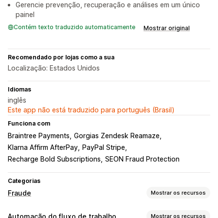
Gerencie prevenção, recuperação e análises em um único
painel
Contém texto traduzido automaticamente
Mostrar original
Recomendado por lojas como a sua
Localização: Estados Unidos
Idiomas
inglês
Este app não está traduzido para português (Brasil)
Funciona com
Braintree Payments
Gorgias Zendesk Reamaze
Klarna Affirm AfterPay
PayPal Stripe
Recharge Bold Subscriptions
SEON Fraud Protection
Categorias
Fraude
Mostrar os recursos
Tipos de fraude
Automação do fluxo de trabalho
Mostrar os recursos