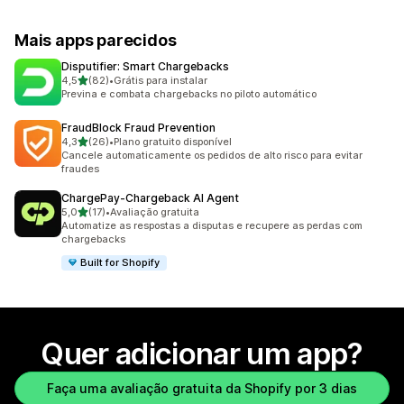
Mais apps parecidos
Disputifier: Smart Chargebacks
de 5 estrelas
4,5
(82)
•
Grátis para instalar
82 avaliações ao todo
Previna e combata chargebacks no piloto automático
FraudBlock Fraud Prevention
de 5 estrelas
4,3
(26)
•
Plano gratuito disponível
26 avaliações ao todo
Cancele automaticamente os pedidos de alto risco para evitar
fraudes
ChargePay‑Chargeback AI Agent
de 5 estrelas
5,0
(17)
•
Avaliação gratuita
17 avaliações ao todo
Automatize as respostas a disputas e recupere as perdas com
chargebacks
Built for Shopify
Quer adicionar um app?
Faça uma avaliação gratuita da Shopify por 3 dias