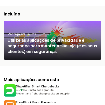
Incluído
Proteja a sua loja
Utilize as aplicações de privacidade e
segurança para manter a sua loja (e os seus
clientes) em segurança.
Mais aplicações como esta
Disputifier: Smart Chargebacks
de 5 estrelas
4,5
(82)
•
Instalação gratuita
82 total de avaliações
Prevent and fight chargebacks on autopilot
FraudBlock Fraud Prevention