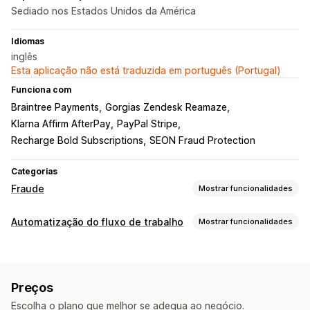
Sediado nos Estados Unidos da América
Idiomas
inglês
Esta aplicação não está traduzida em português (Portugal)
Funciona com
Braintree Payments
Gorgias Zendesk Reamaze
Klarna Affirm AfterPay
PayPal Stripe
Recharge Bold Subscriptions
SEON Fraud Protection
Categorias
Fraude
Mostrar funcionalidades
Tipos de fraude
Automatização do fluxo de trabalho
Mostrar funcionalidades
Bots
Estornos
Contas falsas
Pagamentos
Phishing
Tarefas de automatização
Utilização abusiva de cartões de oferta
Entrega
Segmentos de clientes
Etiquetas de clientes
Ferramentas de prevenção
Preços
Deteção de fraude
Etiquetas de encomenda
Validação da encomenda
Suspensão da encomenda
Escolha o plano que melhor se adequa ao negócio.
Estado do pagamento
Baseado no tempo