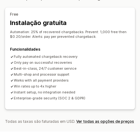
Cancelamento automático
Regras personalizadas
Processamento de encomendas
Listas de bloqueio
Verificação da identidade
Free
Personalização
Deteção com base em inteligência artificial
Instalação gratuita
APIs
Lógica condicional
Acionadores personalizados
Filtros de fraude
Fluxos de trabalho automatizados
Automation: 25% of recovered chargebacks. Prevent: 1,000 free then
Modelos
Dados de sincronização automática
$0.20/order. Alerts: pay per prevented chargeback.
Alertas e análise de dados
Fluxos de trabalho personalizados
Várias lojas
Alertas de alto risco
Alertas de estorno
Funcionalidades
Atividade suspeita
Alertas personalizados
Fully automated chargeback recovery
Only pay on successful recoveries
Notificações de fraude
Análise de estornos
Best-in-class, 24/7 customer service
Relatórios de risco
Notificações de aplicações
Multi-shop and processor support
Notificações por e-mail
Works with all payment providers
Win rates up to 4x higher
Instant setup, no integration needed
Enterprise-grade security (SOC 2 & GDPR)
Todas as taxas são faturadas em USD.
Ver todas as opções de preços