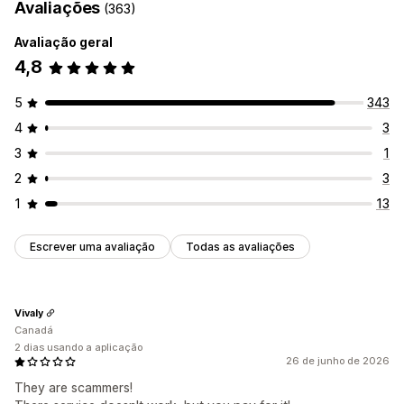
Avaliações
(363)
Avaliação geral
4,8
5
343
4
3
3
1
2
3
1
13
Escrever uma avaliação
Todas as avaliações
Vivaly
Canadá
2 dias usando a aplicação
26 de junho de 2026
They are scammers!