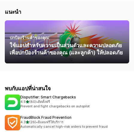
แนะนำ
ปกป้องร้านค้าของคุณ
ใช้แอปสำหรับความเป็นส่วนตัวและความปลอดภัย
เพื่อปกป้องร้านค้าของคุณ (และลูกค้า) ให้ปลอดภัย
พบกับแอปที่น่าสนใจ
Disputifier: Smart Chargebacks
เต็ม 5 ดาว
4.5
(80)
•
ติดตั้งฟรี
ทั้งหมด 80 รีวิว
Prevent and fight chargebacks on autopilot
FraudBlock Fraud Prevention
เต็ม 5 ดาว
4.3
(26)
•
มีแผนฟรีให้บริการ
ทั้งหมด 26 รีวิว
Automatically cancel high-risk orders to prevent fraud