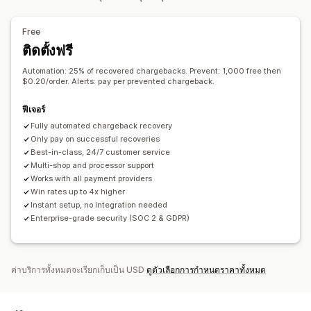
การปรับแต่ง
กฎที่กำหนดเอง
รายการที่บล็อก
การยืนยันตัวตน
API
ตรรกะแบบมีเงื่อนไข
ทริกเกอร์ที่กำหนดเอง
เทมเพลต
การตรวจจับด้วย AI
ตัวกรองการทุจริต
ขั้นตอนการทำงานอัตโนมัติ
Free
ซิงค์ข้อมูลอัตโนมัติ
เวิร์กโฟลว์ที่กำหนดเอง
หลายร้านค้า
ติดตั้งฟรี
การแจ้งเตือนและการวิเคราะห์
การแจ้งเตือนที่มีความเสี่ยงสูง
การแจ้งเตือนการเรียกคืนยอดเงิน
Automation: 25% of recovered chargebacks. Prevent: 1,000 free then
$0.20/order. Alerts: pay per prevented chargeback.
กิจกรรมที่น่าสงสัย
การแจ้งเตือนที่กำหนดเอง
การแจ้งเตือนการทุจริต
การวิเคราะห์การเรียกคืนยอดเงิน
ฟีเจอร์
รายงานความเสี่ยง
การแจ้งเตือนของแอป
การแจ้งเตือนทางอีเมล
Fully automated chargeback recovery
Only pay on successful recoveries
Best-in-class, 24/7 customer service
Multi-shop and processor support
Works with all payment providers
Win rates up to 4x higher
Instant setup, no integration needed
Enterprise-grade security (SOC 2 & GDPR)
ค่าบริการทั้งหมดจะเรียกเก็บเป็น USD
ดูตัวเลือกการกำหนดราคาทั้งหมด