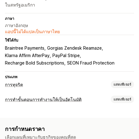
ในสหรัฐอเมริกา
ภาษา
ภาษาอังกฤษ
แอปนี้ไม่ได้แปลเป็นภาษาไทย
ใช้ได้กับ
Braintree Payments
Gorgias Zendesk Reamaze
Klarna Affirm AfterPay
PayPal Stripe
Recharge Bold Subscriptions
SEON Fraud Protection
ประเภท
การทุจริต
แสดงฟีเจอร์
ประเภทการทุจริต
การทำขั้นตอนการทำงานให้เป็นอัตโนมัติ
แสดงฟีเจอร์
บอท
การเรียกคืนยอดเงิน
บัญชีปลอม
การชำระเงิน
ฟิชชิ่ง
งานอัตโนมัติ
การใช้บัตรของขวัญในทางที่ผิด
การจัดส่ง
การแบ่งกลุ่มลูกค้า
แท็กลูกค้า
การตรวจจับการทุจริต
แท็กคำสั่งซื้อ
เครื่องมือป้องกัน
การกำหนดราคา
สถานะการชำระเงิน
ตามเวลา
การประมวลผลการสั่งซื้อ
การตรวจสอบคำสั่งซื้อ
ระงับคำสั่งซื้อ
ยกเลิกอัตโนมัติ
เลือกแผนที่เหมาะกับธุรกิจของคุณที่สุด