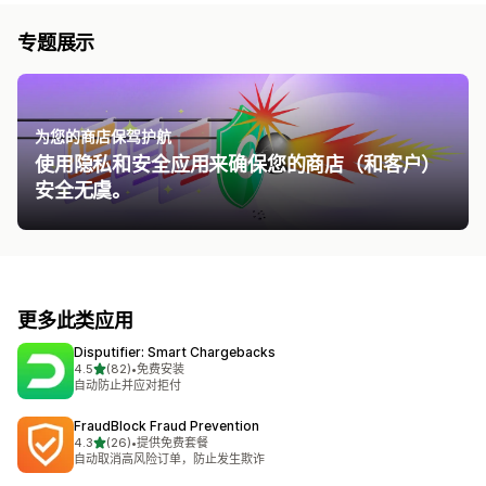
专题展示
为您的商店保驾护航
使用隐私和安全应用来确保您的商店（和客户）
安全无虞。
更多此类应用
Disputifier: Smart Chargebacks
星（满分 5 星）
4.5
(82)
•
免费安装
总共 82 条评论
自动防止并应对拒付
FraudBlock Fraud Prevention
星（满分 5 星）
4.3
(26)
•
提供免费套餐
总共 26 条评论
自动取消高风险订单，防止发生欺诈