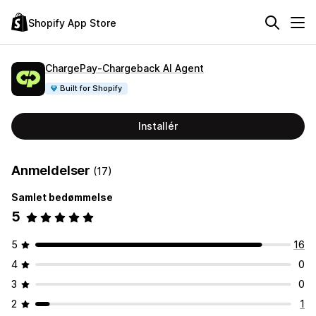
Shopify App Store
ChargePay‑Chargeback AI Agent
Built for Shopify
Installér
Anmeldelser
(17)
Samlet bedømmelse
5
5
16
4
0
3
0
2
1