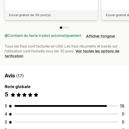
Rapports des risques
Notifications d’application
Notifications par e-mail
Essai gratuit de 30 jour(s)
Essai gratuit 
Contient du texte traduit automatiquement
Afficher l’original
Tous les frais sont facturés en USD. Les frais récurrents et basés sur
l’utilisation sont facturés tous les 30 jours.
Voir toutes les options de
tarification
Avis
(17)
Note globale
5
5
16
4
0
3
0