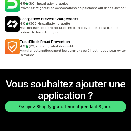
étoile(s) sur 5
4,5
(80)
•
Installation gratuite
80 avis au total
Prévenez et gérez les contestations de paiement automatiquement
Chargeflow Prevent Chargebacks
étoile(s) sur 5
4,8
(363)
•
Installation gratuite
363 avis au total
Automatiser les rétrofacturations et la prévention de la fraude,
réduire le taux de litiges
FraudBlock Fraud Prevention
étoile(s) sur 5
4,3
(26)
•
Forfait gratuit disponible
26 avis au total
Annuler automatiquement les commandes à haut risque pour éviter
la fraude
Vous souhaitez ajouter une
application ?
Essayez Shopify gratuitement pendant 3 jours