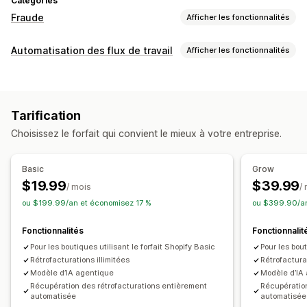
Catégories
Fraude
Afficher les fonctionnalités
Types de fraudes
Automatisation des flux de travail
Afficher les fonctionnalités
Robots
Rétrofacturations
Faux comptes
Paiements
Automatisation des tâches
Livraison
Détection de fraude
Outils de prévention
Tarification
Personnalisation
Validation de la commande
Choisissez le forfait qui convient le mieux à votre entreprise.
Flux de travail personnalisés
Mise en attente de la commande
Vérification d’identité
Assurance contre la fraude
Détection des robots
Basic
Grow
Détection guidée par l’IA
Filtres anti-fraude
$19.99
$39.99
/ mois
/
Flux de travail automatisés
ou $199.99/an et économisez 17 %
ou $399.90/an
Alertes et analyses de données
Fonctionnalités
Fonctionnalit
Alertes de risque élevé
Alertes de rétrofacturation
Pour les boutiques utilisant le forfait Shopify Basic
Pour les bout
Activité suspecte
Rétrofacturations illimitées
Alertes personnalisées
Rétrofacturat
Modèle d’IA agentique
Modèle d’IA
Notifications de fraudes
Récupération des rétrofacturations entièrement
Récupération
Analyses de données de rétrofacturation
automatisée
automatisée