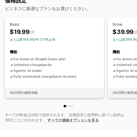
価格設定
カスタマイズ
AIによる検出
不正注文フィルター
自動ワークフロー
ビジネスに最適なプランをお選びください。
カスタムワークフロー
アラートと分析
Basic
Grow
高リスクアラート
チャージバックアラート
不審な行為
$19.99
$39.99
/月
/
カスタムアラート
不正注文通知
チャージバック分析
または$199.99/年で17%お得
または$399.9
リスクレポート
アプリ通知
メール通知
機能
機能
For stores on Shopify Basic plan
For stores o
Unlimited chargebacks
Unlimited c
Agentic AI model
Agentic AI 
Fully-automated chargeback recovery
Fully-autom
30日間の無料体験
30日間の無料
すべての料金はUSDで請求されます。 定期請求と使用料に基づく請求は、
30日ごとに行われます。
すべての価格オプションを見る