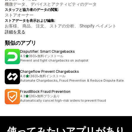
機微データ、 デバイスとアクティビティのデータ
スタッフと協力者のデータの閲覧:
ストアオーナー
ストアデータを表示および編集:
お客様、 商品、 注文、 ストアの分析、 Shopify ペイメント
詳細を見る
類似のアプリ
Disputifier: Smart Chargebacks
5つ星中
4.5
(80)
•
無料インストール
合計レビュー数：80件
Prevent and fight chargebacks on autopilot
Chargeflow Prevent Chargebacks
5つ星中
4.8
(363)
•
無料インストール
合計レビュー数：363件
Automate Chargebacks, Fraud Prevention & Reduce Dispute Rate
FraudBlock Fraud Prevention
5つ星中
4.3
(26)
•
無料プランあり
合計レビュー数：26件
Automatically cancel high-risk orders to prevent fraud
使ってみたいアプリがあり