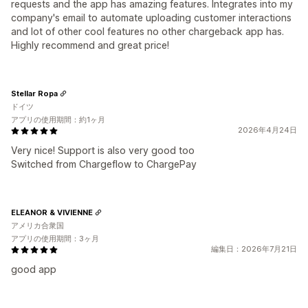
requests and the app has amazing features. Integrates into my
company's email to automate uploading customer interactions
and lot of other cool features no other chargeback app has.
Highly recommend and great price!
Stellar Ropa
ドイツ
アプリの使用期間：約1ヶ月
2026年4月24日
Very nice! Support is also very good too
Switched from Chargeflow to ChargePay
ELEANOR & VIVIENNE
アメリカ合衆国
アプリの使用期間：3ヶ月
編集日：2026年7月21日
good app