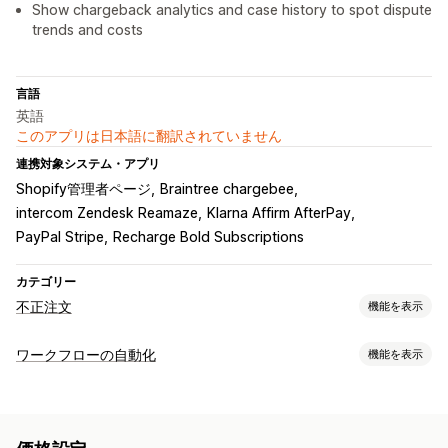
Show chargeback analytics and case history to spot dispute
trends and costs
言語
英語
このアプリは日本語に翻訳されていません
連携対象システム・アプリ
Shopify管理者ページ
Braintree chargebee
intercom Zendesk Reamaze
Klarna Affirm AfterPay
PayPal Stripe
Recharge Bold Subscriptions
カテゴリー
不正注文
機能を表示
不正注文タイプ
ワークフローの自動化
機能を表示
ボット
チャージバック
偽アカウント
決済
配送
オートメーションタスク
防止ツール
不正注文の検知
注文検証
注文保留
本人確認
不正注文保険
ボット検出