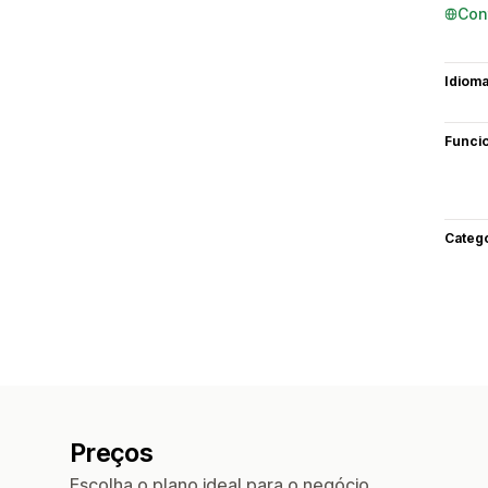
Con
Idiom
Funci
Categ
Preços
Escolha o plano ideal para o negócio.