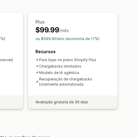
rno
Atividade suspeita
aude
Análises de estornos
Plus
 dos apps
Notificações por e-mail
$99.99
/mês
7%)
ou $999.90/ano (economia de 17%)
Recursos
dvanced
Para lojas no plano Shopify Plus
Chargebacks ilimitados
Modelo de IA agêntica
Recuperação de chargebacks
totalmente automatizada
Avaliação gratuita de 30 dias