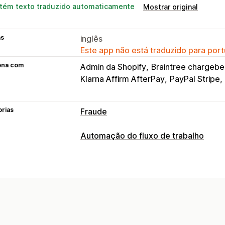
tém texto traduzido automaticamente
Mostrar original
as
inglês
Este app não está traduzido para port
ona com
Admin da Shopify
Braintree chargeb
Klarna Affirm AfterPay
PayPal Stripe
orias
Fraude
Tipos de fraude
Automação do fluxo de trabalho
Bots
Estornos
Contas falsas
Pagam
Tarefas de automação
Ferramentas de prevenção
Detecção de fraude
Validação de pedido
Pedido em esp
Personalização
Seguro contra fraude
Detecção de b
Fluxos de trabalho personalizados
Filtros de fraude
Fluxos de trabalho 