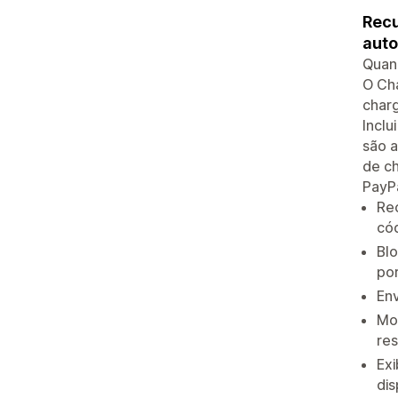
Recu
auto
Quan
O Cha
charg
Inclu
são a
de ch
PayPa
Re
có
Blo
por
Env
Mon
re
Exi
dis