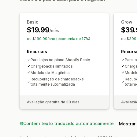
Basic
Grow
$19.99
$39.
/mês
ou $199.99/ano (economia de 17%)
ou $399
Recursos
Recurs
Para lojas no plano Shopify Basic
Para l
Chargebacks ilimitados
Charge
Modelo de IA agêntica
Modelo
Recuperação de chargebacks
Recup
totalmente automatizada
totalm
Avaliação gratuita de 30 dias
Avaliaçã
Contém texto traduzido automaticamente
Mostrar 