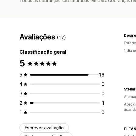
Todas as cobranças são faturadas em USD. Cobranças reco
Avaliações
Desire
(17)
Estado
1 dia 
Classificação geral
5
5
16
4
0
Stella
3
0
Alema
2
1
Aprox
usand
1
0
Escrever avaliação
ELEAN