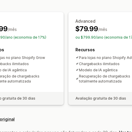
Alertas e análises
Alertas de alto risco
Alertas de esto
Alertas personalizados
Avisos de fr
Advanced
Relatórios de alto risco
Notificações
99
$79.99
/mês
/mês
.90/ano (economia de 17%)
ou $799.90/ano (economia de 1
os
Recursos
ojas no plano Shopify Grow
Para lojas no plano Shopify A
backs ilimitados
Chargebacks ilimitados
 de IA agêntica
Modelo de IA agêntica
eração de chargebacks
Recuperação de chargebacks
ente automatizada
totalmente automatizada
o gratuita de 30 dias
Avaliação gratuita de 30 dias
original