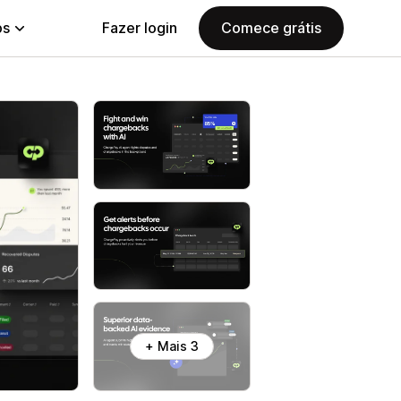
ps
Fazer login
Comece grátis
+ Mais 3