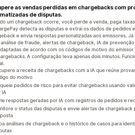
pere as vendas perdidas em chargebacks com pro
matizadas de disputas.
do um chargeback ocorre, você perde a venda, paga taxas 
rgePay detecta as disputas e extrai os dados de pedidos e 
eback e envia respostas personalizadas aos emissores. Já
i análise de fraude, alertas de chargeback, IA de prevençã
daptadas de acordo com os códigos de motivo do emissor. O
argebacks. A configuração leva apenas dois minutos. Func
l.
cupere a receita de chargebacks com a IA que reúne prov
digo do motivo
queie pedidos de risco para evitar chargebacks usando val
 IA
ie respostas geradas por IA com registros de pedidos e re
itore o status das disputas e envie alertas de chargeback 
sposta
ba análises de chargeback e o histórico de casos para ident
putas