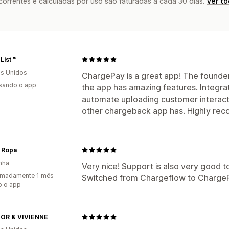
rrentes e calculadas por uso são faturadas a cada 30 dias.
Ver t
List ™
s Unidos
ChargePay is a great app! The founder
usando o app
the app has amazing features. Integra
automate uploading customer interacti
other chargeback app has. Highly rec
r Ropa
nha
Very nice! Support is also very good t
imadamente 1 mês
Switched from Chargeflow to Charge
o o app
OR & VIVIENNE