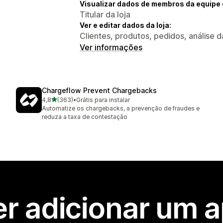
Visualizar dados de membros da equipe 
Titular da loja
Ver e editar dados da loja:
Clientes, produtos, pedidos, análise 
Ver informações
Chargeflow Prevent Chargebacks
de 5 estrelas
4,8
(363)
•
Grátis para instalar
363 avaliações ao todo
Automatize os chargebacks, a prevenção de fraudes e
reduza a taxa de contestação
r adicionar um 