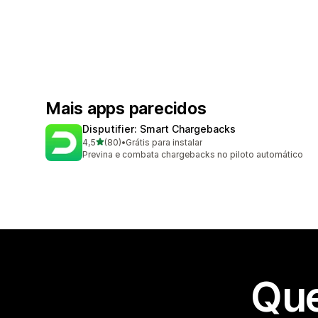
Mais apps parecidos
Disputifier: Smart Chargebacks
de 5 estrelas
4,5
(80)
•
Grátis para instalar
80 avaliações ao todo
Previna e combata chargebacks no piloto automático
Que