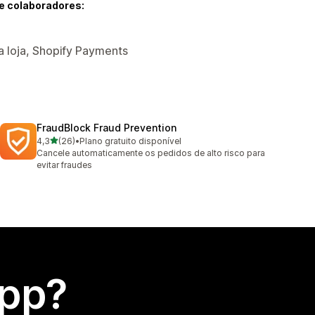
e colaboradores:
da loja, Shopify Payments
FraudBlock Fraud Prevention
de 5 estrelas
4,3
(26)
•
Plano gratuito disponível
26 avaliações ao todo
Cancele automaticamente os pedidos de alto risco para
evitar fraudes
app?