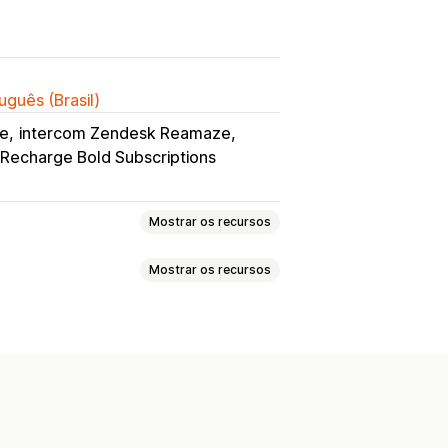
uguês (Brasil)
ee
intercom Zendesk Reamaze
Recharge Bold Subscriptions
Mostrar os recursos
Mostrar os recursos
entos
Entrega
era
Verificação de identidade
ots
Detecção baseada em IA
automatizados