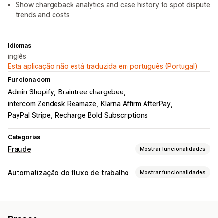
Show chargeback analytics and case history to spot dispute
trends and costs
Idiomas
inglês
Esta aplicação não está traduzida em português (Portugal)
Funciona com
Admin Shopify
Braintree chargebee
intercom Zendesk Reamaze
Klarna Affirm AfterPay
PayPal Stripe
Recharge Bold Subscriptions
Categorias
Fraude
Mostrar funcionalidades
Tipos de fraude
Automatização do fluxo de trabalho
Mostrar funcionalidades
Bots
Estornos
Contas falsas
Pagamentos
Entrega
Tarefas de automatização
Ferramentas de prevenção
Deteção de fraude
Validação da encomenda
Suspensão da encomenda