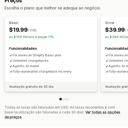
Preços
Personalização
Verificação da identidade
Seguro contra fraudes
Escolha o plano que melhor se adequa ao negócio.
Fluxos de trabalho personalizados
Deteção de bots
Deteção com base em inteligência artificial
Basic
Grow
Filtros de fraude
Fluxos de trabalho automatizados
$19.99
$39.99
/ mês
/
ou $199.99/ano e poupe 17%
ou $399.90/an
Alertas e análise de dados
Alertas de alto risco
Alertas de estorno
Funcionalidades
Funcionalida
Atividade suspeita
Alertas personalizados
For stores on Shopify Basic plan
For stores o
Notificações de fraude
Unlimited chargebacks
Análise de estornos
Unlimited c
Agentic AI model
Agentic AI 
Relatórios de risco
Notificações de aplicações
Fully-automated chargeback recovery
Fully-autom
Notificações por e-mail
Avaliação gratuita de 30 dia
Avaliação grat
Todas as taxas são faturadas em USD. As taxas recorrentes e com
base na utilização são faturadas a cada 30 dias.
Ver todas as opções
de preços