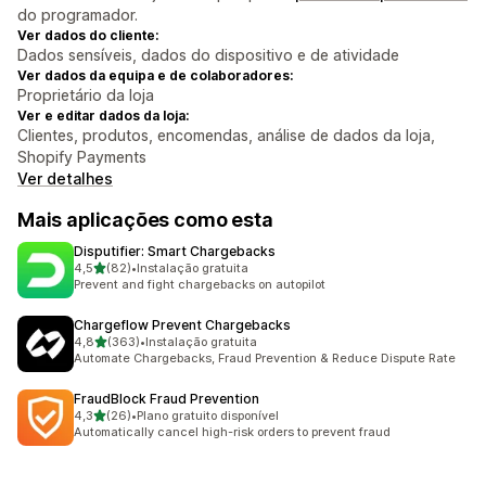
do programador.
Ver dados do cliente:
Dados sensíveis, dados do dispositivo e de atividade
Ver dados da equipa e de colaboradores:
Proprietário da loja
Ver e editar dados da loja:
Clientes, produtos, encomendas, análise de dados da loja,
Shopify Payments
Ver detalhes
Mais aplicações como esta
Disputifier: Smart Chargebacks
de 5 estrelas
4,5
(82)
•
Instalação gratuita
82 total de avaliações
Prevent and fight chargebacks on autopilot
Chargeflow Prevent Chargebacks
de 5 estrelas
4,8
(363)
•
Instalação gratuita
363 total de avaliações
Automate Chargebacks, Fraud Prevention & Reduce Dispute Rate
FraudBlock Fraud Prevention
de 5 estrelas
4,3
(26)
•
Plano gratuito disponível
26 total de avaliações
Automatically cancel high-risk orders to prevent fraud