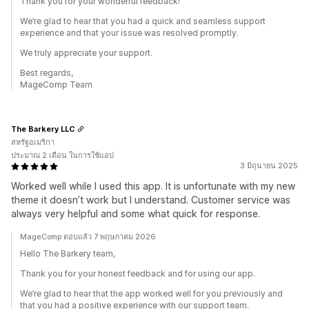
Thank you for your wonderful feedback!
We’re glad to hear that you had a quick and seamless support
experience and that your issue was resolved promptly.
We truly appreciate your support.
Best regards,
MageComp Team
The Barkery LLC
สหรัฐอเมริกา
ประมาณ 2 เดือน ในการใช้แอป
3 มิถุนายน 2025
Worked well while I used this app. It is unfortunate with my new
theme it doesn’t work but I understand. Customer service was
always very helpful and some what quick for response.
MageComp ตอบแล้ว 7 พฤษภาคม 2026
Hello The Barkery team,
Thank you for your honest feedback and for using our app.
We’re glad to hear that the app worked well for you previously and
that you had a positive experience with our support team.