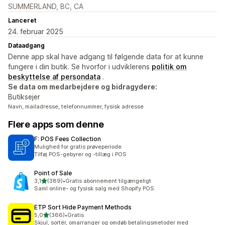
SUMMERLAND, BC, CA
Lanceret
24. februar 2025
Dataadgang
Denne app skal have adgang til følgende data for at kunne
fungere i din butik. Se hvorfor i udviklerens
politik om
beskyttelse af persondata
.
Se data om medarbejdere og bidragydere:
Butiksejer
Navn, mailadresse, telefonnummer, fysisk adresse
Flere apps som denne
F: POS Fees Collection
Mulighed for gratis prøveperiode
Tilføj POS-gebyrer og -tillæg i POS
Point of Sale
ud af 5 stjerner
3,1
(389)
•
Gratis abonnement tilgængeligt
389 anmeldelser i alt
Saml online- og fysisk salg med Shopify POS.
ETP Sort Hide Payment Methods
ud af 5 stjerner
5,0
(366)
•
Gratis
366 anmeldelser i alt
Skjul, sortér, omarranger og omdøb betalingsmetoder med