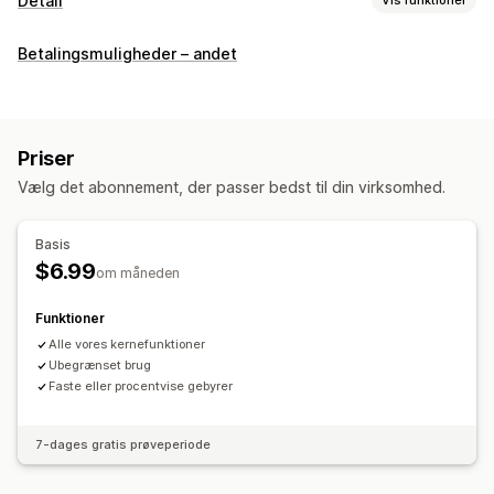
Detail
POS
Betalingsmuligheder – andet
Betalinger
Priser
Vælg det abonnement, der passer bedst til din virksomhed.
Basis
$6.99
om måneden
Funktioner
Alle vores kernefunktioner
Ubegrænset brug
Faste eller procentvise gebyrer
7-dages gratis prøveperiode