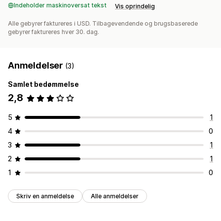
Indeholder maskinoversat tekst
Vis oprindelig
Alle gebyrer faktureres i USD. Tilbagevendende og brugsbaserede
gebyrer faktureres hver 30. dag.
Anmeldelser
(3)
Samlet bedømmelse
2,8
5
1
4
0
3
1
2
1
1
0
Skriv en anmeldelse
Alle anmeldelser