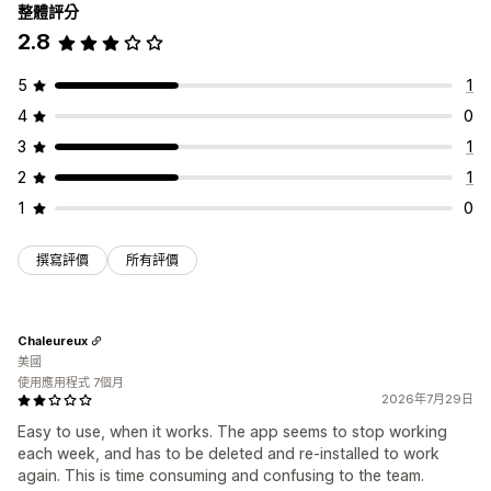
整體評分
2.8
5
1
4
0
3
1
2
1
1
0
撰寫評價
所有評價
Chaleureux
美國
使用應用程式 7個月
2026年7月29日
Easy to use, when it works. The app seems to stop working
each week, and has to be deleted and re-installed to work
again. This is time consuming and confusing to the team.