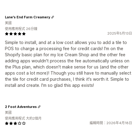
Lane's End Farm Creamery
美國
使用應用程式 26分鐘
2025年5月13日
Simple to install, and at a low cost allows you to add a tile to
POS to charge a processing fee for credit cards! I'm on the
Shopify basic plan for my Ice Cream Shop and the other fee
adding apps wouldn't process the fee automatically unless on
the Plus plan, which doesn't make sense for us (and the other
apps cost a lot more)! Though you still have to manually select
the tile for credit card purchases, I think it's worth it. Simple to
install and create. I'm so glad this app exists!
2 Foot Adventures
美國
使用應用程式 大約2個月
編輯時間：2026年4月18日