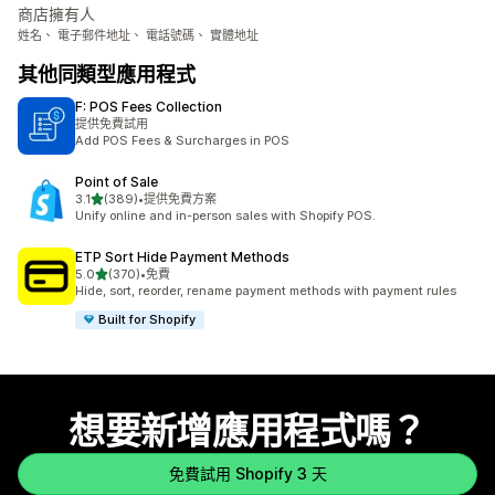
商店擁有人
姓名、 電子郵件地址、 電話號碼、 實體地址
其他同類型應用程式
F: POS Fees Collection
提供免費試用
Add POS Fees & Surcharges in POS
Point of Sale
滿分 5 顆星
3.1
(389)
•
提供免費方案
共有 389 則評價
Unify online and in-person sales with Shopify POS.
ETP Sort Hide Payment Methods
滿分 5 顆星
5.0
(370)
•
免費
共有 370 則評價
Hide, sort, reorder, rename payment methods with payment rules
Built for Shopify
想要新增應用程式嗎？
免費試用 Shopify 3 天