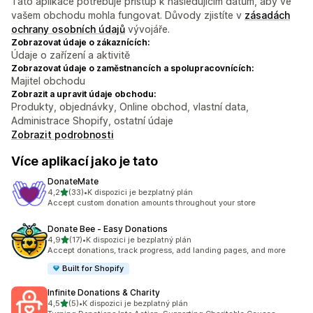
Tato aplikace potřebuje přístup k následujícím datům, aby ve
vašem obchodu mohla fungovat. Důvody zjistíte v
zásadách
ochrany osobních údajů
vývojáře.
Zobrazovat údaje o zákaznících:
Údaje o zařízení a aktivitě
Zobrazovat údaje o zaměstnancích a spolupracovnících:
Majitel obchodu
Zobrazit a upravit údaje obchodu:
Produkty, objednávky, Online obchod, vlastní data,
Administrace Shopify, ostatní údaje
Zobrazit podrobnosti
Více aplikací jako je tato
DonateMate
z 5 hvězd
4,2
(33)
•
K dispozici je bezplatný plán
Celkový počet recenzí: 33
Accept custom donation amounts throughout your store
Donate Bee ‑ Easy Donations
z 5 hvězd
4,9
(17)
•
K dispozici je bezplatný plán
Celkový počet recenzí: 17
Accept donations, track progress, add landing pages, and more
Built for Shopify
Infinite Donations & Charity
z 5 hvězd
4,5
(5)
•
K dispozici je bezplatný plán
Celkový počet recenzí: 5