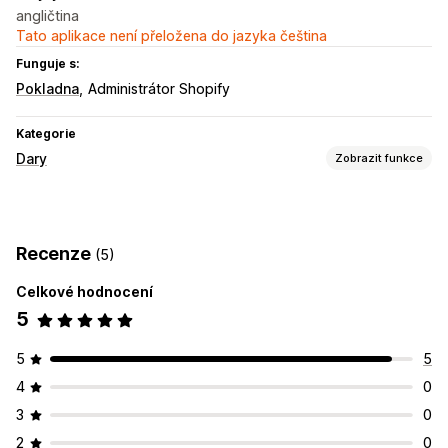
angličtina
Tato aplikace není přeložena do jazyka čeština
Funguje s:
Pokladna
Administrátor Shopify
Kategorie
Dary
Zobrazit funkce
Typ charity
Nezisková organizace
Benefiční sbírka
Sociální dopad
Recenze
(5)
Ochrana životního prostředí
Vlastní charita
Celkové hodnocení
Správa darů
5
Částka darů
Sledování dopadu
Výkazy
Přizpůsobení
5
5
Vstupní stránky
Odznaky
Živé počítadlo
Darovací widget
4
0
3
0
2
0