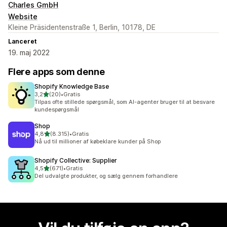
Charles GmbH
Website
Kleine Präsidentenstraße 1, Berlin, 10178, DE
Lanceret
19. maj 2022
Flere apps som denne
Shopify Knowledge Base
ud af 5 stjerner
3,2
(20)
•
Gratis
20 anmeldelser i alt
Tilpas ofte stillede spørgsmål, som AI-agenter bruger til at besvare
kundespørgsmål
Shop
ud af 5 stjerner
4,8
(8.315)
•
Gratis
8315 anmeldelser i alt
Nå ud til millioner af købeklare kunder på Shop
Shopify Collective: Supplier
ud af 5 stjerner
4,5
(671)
•
Gratis
671 anmeldelser i alt
Del udvalgte produkter, og sælg gennem forhandlere