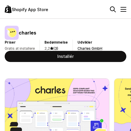
Shopify App Store
charles
Priser
Bedømmelse
Udvikler
Gratis at installere
2,2
(3)
Charles GmbH
Installér