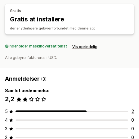
Gratis
Gratis at installere
der er yderligere gebyrer forbundet med denne app
Indeholder maskinoversat tekst
Vis oprindelig
Alle gebyrer faktureres i USD.
Anmeldelser
(3)
Samlet bedømmelse
2,2
5
2
4
0
3
0
2
0