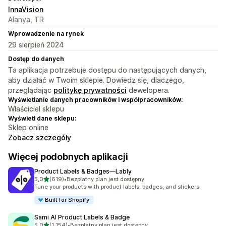
InnaVision
Alanya, TR
Wprowadzenie na rynek
29 sierpień 2024
Dostęp do danych
Ta aplikacja potrzebuje dostępu do następujących danych,
aby działać w Twoim sklepie. Dowiedz się, dlaczego,
przeglądając
politykę prywatności
dewelopera.
Wyświetlanie danych pracowników i współpracowników:
Właściciel sklepu
Wyświetl dane sklepu:
Sklep online
Zobacz szczegóły
Więcej podobnych aplikacji
Product Labels & Badges—Lably
na 5 gwiazdek
5,0
(619)
•
Bezpłatny plan jest dostępny
Łączna liczba recenzji: 619
Tune your products with product labels, badges, and stickers
Built for Shopify
Sami AI Product Labels & Badge
na 5 gwiazdek
5,0
(1 154)
•
Bezpłatny plan jest dostępny