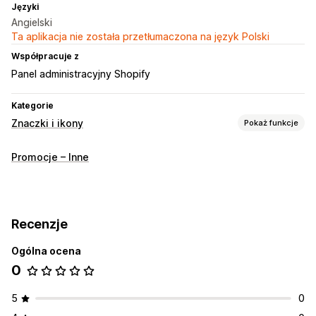
Języki
Angielski
Ta aplikacja nie została przetłumaczona na język Polski
Współpracuje z
Panel administracyjny Shopify
Kategorie
Znaczki i ikony
Pokaż funkcje
Typy ikon
Promocje – Inne
Banery sprzedaży
Dostosowanie
Animacje
Kolory
Recenzje
Pozycja ikony
Ogólna ocena
Strona kolekcji
Strony produktu
0
5
0