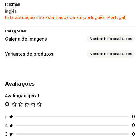
Idiomas
inglês
Esta aplicação não está traduzida em português (Portugal)
Categorias
Galeria de imagens
Mostrar funcionalidades
Tipos de galeria
Variantes de produtos
Mostrar funcionalidades
Carrossel
Colagem
Comprar o visual
Lookbook
Personalização
Caixa de luz
Portefólio
Masonry
Grelha
Fila
Lista
CSS personalizado
HTML personalizado
Pré-visualização
Controlo deslizante
Vídeo
UGC
Avaliações
Apresentação de variantes
Personalização
Avaliação geral
Proteção de imagem
Zoom da imagem
0
5
0
4
0
3
0