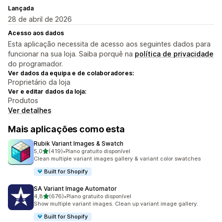
Lançada
28 de abril de 2026
Acesso aos dados
Esta aplicação necessita de acesso aos seguintes dados para
funcionar na sua loja. Saiba porquê na
política de privacidade
do programador.
Ver dados da equipa e de colaboradores:
Proprietário da loja
Ver e editar dados da loja:
Produtos
Ver detalhes
Mais aplicações como esta
Rubik Variant Images & Swatch
de 5 estrelas
5,0
(419)
•
Plano gratuito disponível
419 total de avaliações
Clean multiple variant images gallery & variant color swatches
Built for Shopify
SA Variant Image Automator
de 5 estrelas
4,8
(676)
•
Plano gratuito disponível
676 total de avaliações
Show multiple variant images. Clean up variant image gallery.
Built for Shopify