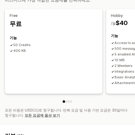
자동-응답
AI 응답
티켓 발행
자동-할당
고객 불만 처리
에이전트 아바타
태그 지정
주문 추적
여러 언어
분석
Free
Hobby
$40
무료
/월
기능
기능
Access to a
50 Credits
500 message
400 KB
5 enabled AI
10 MB
2 Members
Integration
Basic Analy
Attachment
모든 비용은 USD(으)로 청구됩니다. 반복 요금 및 사용 기반 요금은 30일마다
청구됩니다.
모든 요금제 옵션 보기