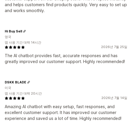
and helps customers find products quickly. Very easy to set up
and works smoothly.
Hi Buy Sell
영국
앱 사용 기간 대략 14시간
2026년 7월 25일
The AI chatbot provides fast, accurate responses and has
greatly improved our customer support. Highly recommended!
DSKK BLADE
미국
앱 사용 기간 대략 20시간
2026년 7월 14일
Amazing AI chatbot with easy setup, fast responses, and
excellent customer support. It has improved our customer
experience and saved us a lot of time. Highly recommended!