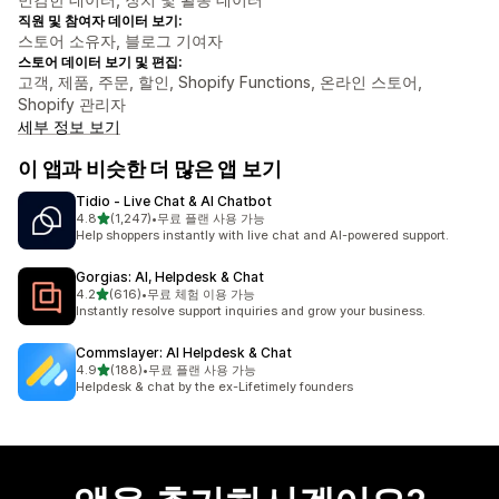
직원 및 참여자 데이터 보기:
스토어 소유자, 블로그 기여자
스토어 데이터 보기 및 편집:
고객, 제품, 주문, 할인, Shopify Functions, 온라인 스토어,
Shopify 관리자
세부 정보 보기
이 앱과 비슷한 더 많은 앱 보기
Tidio ‑ Live Chat & AI Chatbot
별 5개 중
4.8
(1,247)
•
무료 플랜 사용 가능
총 리뷰 1247개
Help shoppers instantly with live chat and AI-powered support.
Gorgias: AI, Helpdesk & Chat
별 5개 중
4.2
(616)
•
무료 체험 이용 가능
총 리뷰 616개
Instantly resolve support inquiries and grow your business.
Commslayer: AI Helpdesk & Chat
별 5개 중
4.9
(188)
•
무료 플랜 사용 가능
총 리뷰 188개
Helpdesk & chat by the ex-Lifetimely founders