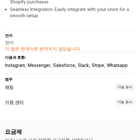
Shopify purchases
Seamless Integration: Easily integrate with your store for a
smooth setup
언어
영어
이 앱은 한국어로 번역되지 않았습니다
다음과 호환:
Instagram
Messenger
Salesforce
Slack
Stripe
Whatsapp
범주
채팅
기능 표시
실시간 메시지 전달
지원 센터
기능 표시
AI 챗봇
실시간 채팅
여러 언어
행동 추적
에이전트 분석
채널
고객 분석 정보
이메일
실시간 채팅
챗봇
지원 센터
맞춤 설정
요금제
워크플로 자동화
이모티콘 및 스티커
채팅 창
환영 메시지
채팅 할당
채팅 흐름
비즈니스에 가장 적합한 요금제를 선택하세요.