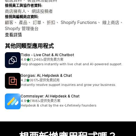
檢視員工與協作者資料:
商店擁有人、 網誌投稿者
檢視與編輯商店資料:
顧客、 產品、 訂單、 折扣、 Shopify Functions、 線上商店、
Shopify 管理後台
查看詳情
其他同類型應用程式
Tidio ‑ Live Chat & AI Chatbot
滿分 5 顆星
4.8
(1,246)
•
提供免費方案
共有 1246 則評價
Help shoppers instantly with live chat and AI-powered support.
Gorgias: AI, Helpdesk & Chat
滿分 5 顆星
4.2
(617)
•
提供免費試用
共有 617 則評價
Instantly resolve support inquiries and grow your business.
Commslayer: AI Helpdesk & Chat
滿分 5 顆星
4.9
(188)
•
提供免費方案
共有 188 則評價
Helpdesk & chat by the ex-Lifetimely founders