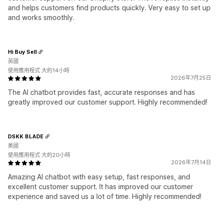
and helps customers find products quickly. Very easy to set up
and works smoothly.
Hi Buy Sell
英國
使用應用程式 大約14小時
2026年7月25日
The AI chatbot provides fast, accurate responses and has
greatly improved our customer support. Highly recommended!
DSKK BLADE
美國
使用應用程式 大約20小時
2026年7月14日
Amazing AI chatbot with easy setup, fast responses, and
excellent customer support. It has improved our customer
experience and saved us a lot of time. Highly recommended!