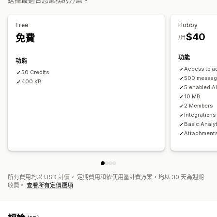
自動回覆
AI 回覆
票務
自動指派
升級
標記
追蹤訂單
專員顯示圖片
多國語言
分析
Free
Hobby
$40
免費
/月
功能
功能
Access to a
50 Credits
500 message
400 KB
5 enabled AI
10 MB
2 Members
Integration
Basic Analy
Attachment
所有費用均以 USD 計價。 定期費用和依使用量計費方案，均以 30 天為週期
收費。
查看所有定價選項