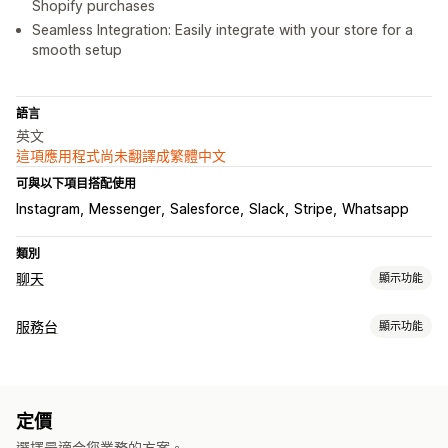
Shopify purchases
Seamless Integration: Easily integrate with your store for a
smooth setup
語言
英文
這項應用程式尚未翻譯成繁體中文
可與以下項目搭配使用
Instagram
Messenger
Salesforce
Slack
Stripe
Whatsapp
類別
聊天
顯示功能
即時傳訊
服務台
顯示功能
AI 聊天機器人
即時訊息
多國語言
行為追蹤
專員分析
管道
顧客深入分析
電子郵件
即時訊息
聊天機器人
說明中心
自訂
定價
工作流程自動化
表情符號和貼圖
聊天視窗
歡迎訊息
指派聊天
聊天流程
選擇最適合您業務的方案。