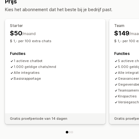
Prijs
Aangepaste trackinglink
Geschatte leverdatum
Winkelwagenherstel
Kortingen
Veelgestelde vragen
Kies het abonnement dat het beste bij je bedrijf past.
Wereldwijde tracking
Begroetingen
Productaanbevelingen
Snelle reacties
Meldingen
Recensie-aanvragen
Updates van bestellingen
Starter
Team
Meldingen in realtime
Automatiseringen
Cross-selling
Upselling
Transcript versturen
$50
$149
/maand
/maa
$ 1,- per 100 extra chats
$ 1,- per 100 
Aanpassing
Kleur en lettertype
Emoji's en stickers
Chatvenster
Functies
Functies
Welkomstberichten
Chatknoppen
Tagging
1 actieve chatbot
5 actieve ch
Chattoewijzing
1.000 geldige chats/mnd
Chatstromen
Agentavatar
5.000 geldi
Alle integraties
Alle integrat
Basisrapportage
Geavanceer
Gegevensbev
Teamsamenw
Knopacties
Versiegesch
Gratis proefperiode van 14 dagen
Gratis proefp