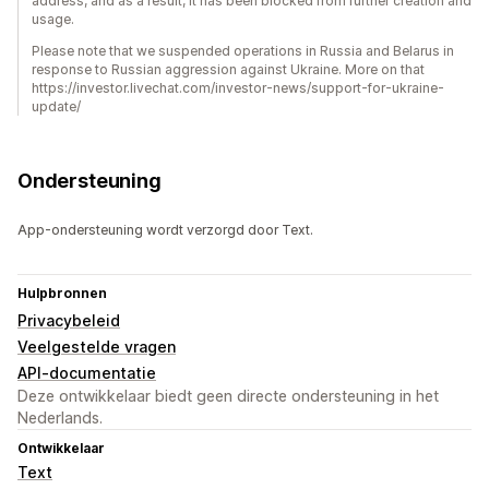
address, and as a result, it has been blocked from further creation and
usage.
Please note that we suspended operations in Russia and Belarus in
response to Russian aggression against Ukraine. More on that
https://investor.livechat.com/investor-news/support-for-ukraine-
update/
Ondersteuning
App-ondersteuning wordt verzorgd door Text.
Hulpbronnen
Privacybeleid
Veelgestelde vragen
API-documentatie
Deze ontwikkelaar biedt geen directe ondersteuning in het
Nederlands.
Ontwikkelaar
Text