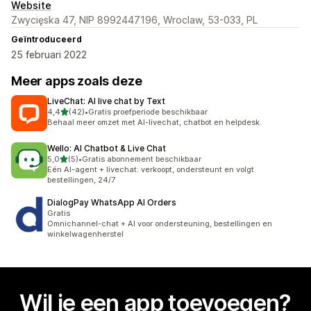
Website
Zwycięska 47, NIP 8992447196, Wroclaw, 53-033, PL
Geïntroduceerd
25 februari 2022
Meer apps zoals deze
LiveChat: AI live chat by Text
van 5 sterren
4,4
(42)
•
Gratis proefperiode beschikbaar
42 recensies in totaal
Behaal meer omzet met AI-livechat, chatbot en helpdesk.
Wello: AI Chatbot & Live Chat
van 5 sterren
5,0
(5)
•
Gratis abonnement beschikbaar
5 recensies in totaal
Eén AI-agent + livechat: verkoopt, ondersteunt en volgt
bestellingen, 24/7
DialogPay WhatsApp AI Orders
Gratis
Omnichannel-chat + AI voor ondersteuning, bestellingen en
winkelwagenherstel
Wil je een app toevoegen?