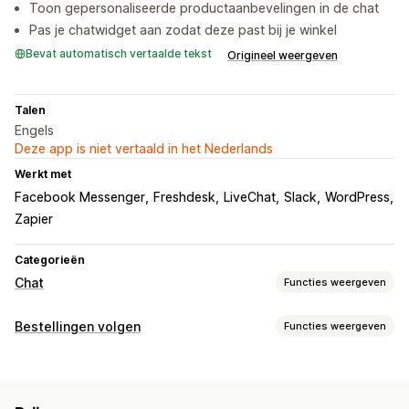
Toon gepersonaliseerde productaanbevelingen in de chat
Pas je chatwidget aan zodat deze past bij je winkel
Bevat automatisch vertaalde tekst
Origineel weergeven
Talen
Engels
Deze app is niet vertaald in het Nederlands
Werkt met
Facebook Messenger
Freshdesk
LiveChat
Slack
WordPress
Zapier
Categorieën
Chat
Functies weergeven
Berichten versturen in real time
Bestellingen volgen
Functies weergeven
AI-chatbots
Bestanden uploaden
Meerdere talen
Tracking
Gedrag volgen
Agentanalytics
Klantinzichten
Pagina voor het opzoeken van bestellingen
Geautomatiseerde antwoorden