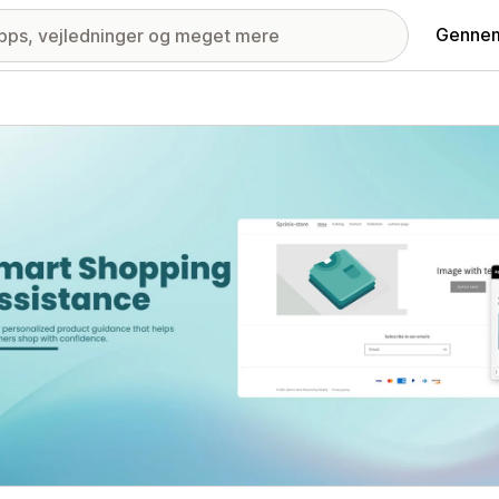
Gennem
ri med udvalgte billeder