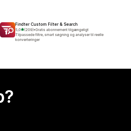
Findter Custom Filter & Search
ud af 5 stjerner
5,0
(209)
•
Gratis abonnement tilgængeligt
209 anmeldelser i alt
Tilpassede filtre, smart søgning og analyser til reelle
konverteringer
p?