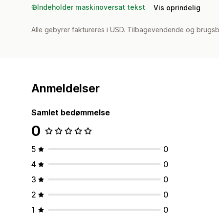
Indeholder maskinoversat tekst
Vis oprindelig
Alle gebyrer faktureres i USD. Tilbagevendende og brugsb
Anmeldelser
Samlet bedømmelse
0
5
0
4
0
3
0
2
0
1
0