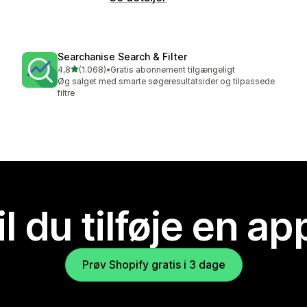
Searchanise Search & Filter
ud af 5 stjerner
4,8
(1.068)
•
Gratis abonnement tilgængeligt
1068 anmeldelser i alt
Øg salget med smarte søgeresultatsider og tilpassede
filtre
il du tilføje en ap
Prøv Shopify gratis i 3 dage