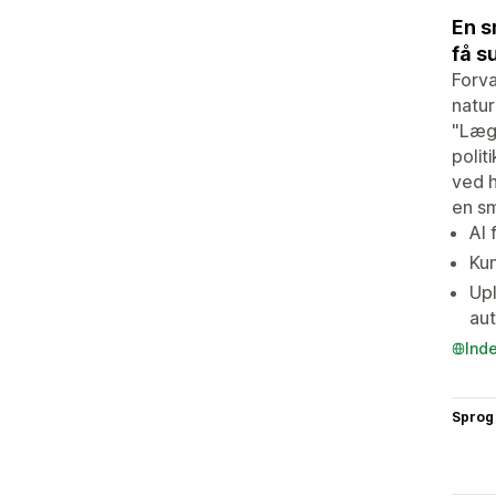
En s
få s
Forva
natur
"Læg 
polit
ved h
en s
AI 
Kun
Upl
aut
Ind
Sprog