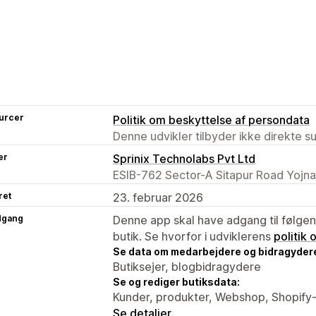
urcer
Politik om beskyttelse af persondata
Denne udvikler tilbyder ikke direkte s
er
Sprinix Technolabs Pvt Ltd
ESIB-762 Sector-A Sitapur Road Yojna
ret
23. februar 2026
dgang
Denne app skal have adgang til følgend
butik. Se hvorfor i udviklerens
politik
Se data om medarbejdere og bidragyder
Butiksejer, blogbidragydere
Se og rediger butiksdata:
Kunder, produkter, Webshop, Shopify-
Se detaljer