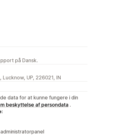
upport på Dansk.
, Lucknow, UP, 226021, IN
e data for at kunne fungere i din
 om beskyttelse af persondata
.
e:
administratorpanel