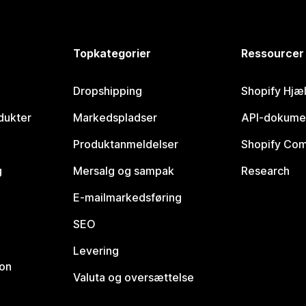
Topkategorier
Ressourcer
Dropshipping
Shopify Hjæ
dukter
Markedspladser
API-dokume
Produktanmeldelser
Shopify Co
g
Mersalg og sampak
Research
E-mailmarkedsføring
SEO
Levering
ion
Valuta og oversættelse