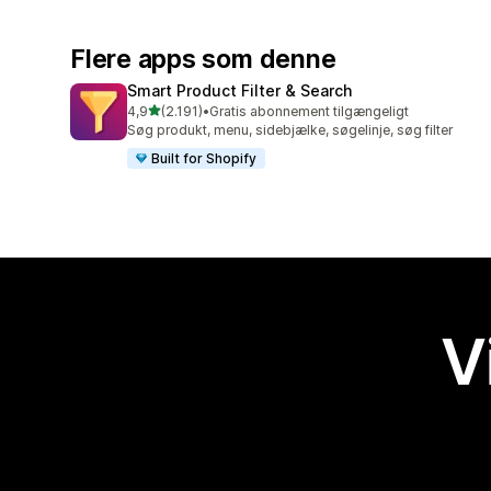
Flere apps som denne
Smart Product Filter & Search
ud af 5 stjerner
4,9
(2.191)
•
Gratis abonnement tilgængeligt
2191 anmeldelser i alt
Søg produkt, menu, sidebjælke, søgelinje, søg filter
Built for Shopify
V