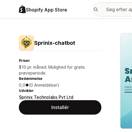
Shopify App Store
Galle
Sprinix‑chatbot
Priser
$10 pr. måned. Mulighed for gratis
prøveperiode.
Bedømmelse
0,0
(0 Anmeldelser)
Udvikler
Sprinix Technolabs Pvt Ltd
Installér