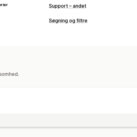
rier
Support – andet
Søgning og filtre
Søgefunktioner
Strakssøgning
Visningstilpasning
Dynamisk på mobil
ksomhed.
Analyser
Indblik med kunstig intelligens