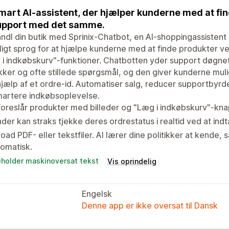
mart AI-assistent, der hjælper kunderne med at fin
upport med det samme.
ndl din butik med Sprinix-Chatbot, en AI-shoppingassistent
ligt sprog for at hjælpe kunderne med at finde produkter ved
i indkøbskurv"-funktioner. Chatbotten yder support døgnet
ikker og ofte stillede spørgsmål, og den giver kunderne mul
jælp af et ordre-id. Automatiser salg, reducer supportbyr
martere indkøbsoplevelse.
foreslår produkter med billeder og "Læg i indkøbskurv"-knap
der kan straks tjekke deres ordrestatus i realtid ved at ind
oad PDF- eller tekstfiler. AI lærer dine politikker at kende,
omatisk.
eholder maskinoversat tekst
Vis oprindelig
Engelsk
Denne app er ikke oversat til Dansk