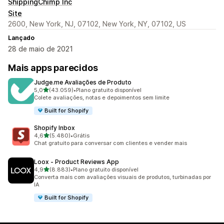
ShippingChimp Inc
Site
2600, New York, NJ, 07102, New York, NY, 07102, US
Lançado
28 de maio de 2021
Mais apps parecidos
Judge.me Avaliações de Produto
de 5 estrelas
5,0
(43.059)
•
Plano gratuito disponível
43059 avaliações ao todo
Colete avaliações, notas e depoimentos sem limite
Built for Shopify
Shopify Inbox
de 5 estrelas
4,6
(5.480)
•
Grátis
5480 avaliações ao todo
Chat gratuito para conversar com clientes e vender mais
Loox ‑ Product Reviews App
de 5 estrelas
4,9
(8.883)
•
Plano gratuito disponível
8883 avaliações ao todo
Converta mais com avaliações visuais de produtos, turbinadas por
IA
Built for Shopify