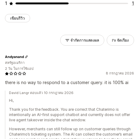
1
1
เขียนรีวิว
จำกัดการแสดงผล
จัดเรียง
Andyanand
สหรัฐอเมริกา
2 วัน ในการใช้แอป
8 กรกฎาคม 2026
there is no way to respond to a customer query. it is 100% ai
David Langr ตอบแล้ว 10 กรกฎาคม 2026
Hi,
Thank you for the feedback. You are correct that Chaterimo is
intentionally an AI-first support chatbot and currently does not offer
live agent takeover inside the chat window.
However, merchants can still follow up on customer queries through
Chaterimo’s ticketing system. The AI can collect the customer’s email