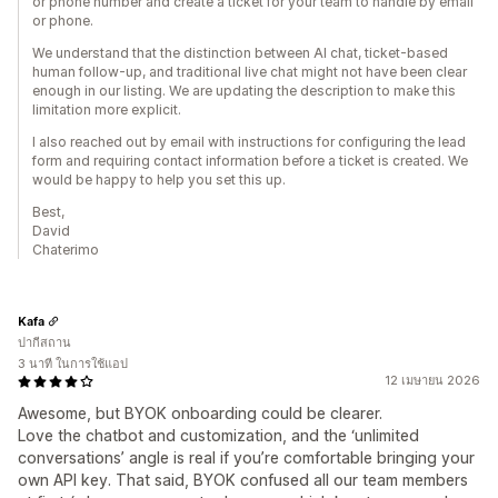
or phone number and create a ticket for your team to handle by email
or phone.
We understand that the distinction between AI chat, ticket-based
human follow-up, and traditional live chat might not have been clear
enough in our listing. We are updating the description to make this
limitation more explicit.
I also reached out by email with instructions for configuring the lead
form and requiring contact information before a ticket is created. We
would be happy to help you set this up.
Best,
David
Chaterimo
Kafa
ปากีสถาน
3 นาที ในการใช้แอป
12 เมษายน 2026
Awesome, but BYOK onboarding could be clearer.
‎Love the chatbot and customization, and the ‘unlimited
conversations’ angle is real if you’re comfortable bringing your
own API key. That said, BYOK confused all our team members