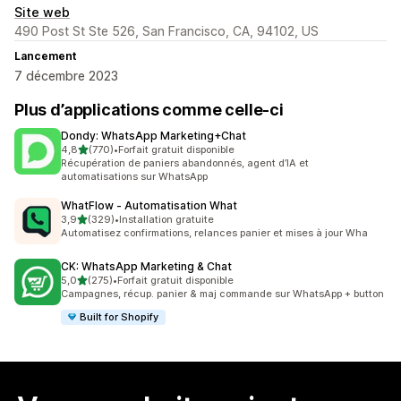
Site web
490 Post St Ste 526, San Francisco, CA, 94102, US
Lancement
7 décembre 2023
Plus d’applications comme celle-ci
Dondy: WhatsApp Marketing+Chat
étoile(s) sur 5
4,8
(770)
•
Forfait gratuit disponible
770 avis au total
Récupération de paniers abandonnés, agent d’IA et
automatisations sur WhatsApp
WhatFlow ‑ Automatisation What
étoile(s) sur 5
3,9
(329)
•
Installation gratuite
329 avis au total
Automatisez confirmations, relances panier et mises à jour Wha
CK: WhatsApp Marketing & Chat
étoile(s) sur 5
5,0
(275)
•
Forfait gratuit disponible
275 avis au total
Campagnes, récup. panier & maj commande sur WhatsApp + button
Built for Shopify