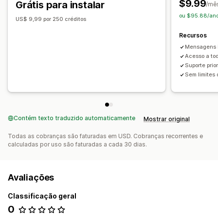
$9.99
Grátis para instalar
/mê
ou $95.88/ano
US$ 9,99 por 250 créditos
Recursos
Mensagens i
Acesso a to
Suporte prior
Sem limites 
Contém texto traduzido automaticamente
Mostrar original
Todas as cobranças são faturadas em USD. Cobranças recorrentes e
calculadas por uso são faturadas a cada 30 dias.
Avaliações
Classificação geral
0