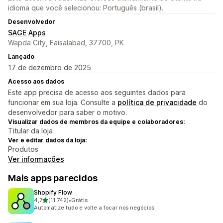
idioma que você selecionou: Português (brasil).
Desenvolvedor
SAGE Apps
Wapda City, Faisalabad, 37700, PK
Lançado
17 de dezembro de 2025
Acesso aos dados
Este app precisa de acesso aos seguintes dados para
funcionar em sua loja. Consulte a
política de privacidade
do
desenvolvedor para saber o motivo.
Visualizar dados de membros da equipe e colaboradores:
Titular da loja
Ver e editar dados da loja:
Produtos
Ver informações
Mais apps parecidos
Shopify Flow
de 5 estrelas
4,7
(11.742)
•
Grátis
11742 avaliações ao todo
Automatize tudo e volte a focar nos negócios