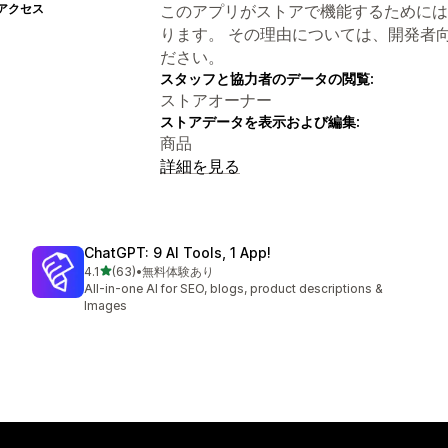
アクセス
このアプリがストアで機能するためには
ります。 その理由については、開発者
ださい。
スタッフと協力者のデータの閲覧:
ストアオーナー
ストアデータを表示および編集:
商品
詳細を見る
ChatGPT: 9 AI Tools, 1 App!
5つ星中
4.1
(63)
•
無料体験あり
合計レビュー数：63件
All-in-one AI for SEO, blogs, product descriptions &
Images