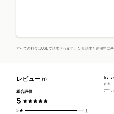
すべての料金はUSDで請求されます。 定期請求と使用料に
レビュー
Irene'
(1)
台湾
アプリ
総合評価
5
5
1