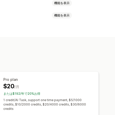
機能を表示
機能を表示
キスト
ード最適化
コンテンツの最適化
括編集
索
分析
Pro plan
$20
/月
または$192/年で20%お得
1 credit/AI Task, support one time payment, $5/1000
credits, $10/2000 credits, $20/4000 credits, $30/6000
credits