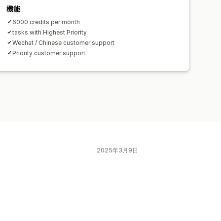
機能
6000 credits per month
tasks with Highest Priority
Wechat / Chinese customer support
Priority customer support
2025年3月9日