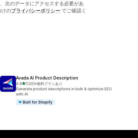
、次のデータにアクセスする必要があ
向けの
プライバシーポリシー
でご確認く
Avada AI Product Description
5つ星中
4.9
(120)
•
無料プランあり
合計レビュー数：120件
Generate product descriptions in bulk & optimize SEO
with AI
Built for Shopify