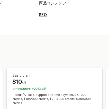
リー
商品コンテンツ
コンテンツタイプ
SEO
説明
タイトル
SEOのタイトル
代替テ
SEOツール
コンテンツ作成
メタタグ
一括編集
URLの最適化
スピ
AI生成
トーンとスタイル
複数言語
一
メタデータの最適化
SEO
パフォーマンスのモニタリング
ブログSEO
自動最適化
キーワード検
分析
キーワード分析
Basic plan
$10
/月
または$96/年で20%お得
1 credit/AI Task, support one time payment, $5/1000
credits, $10/2000 credits, $20/4000 credits, $30/6000
credits