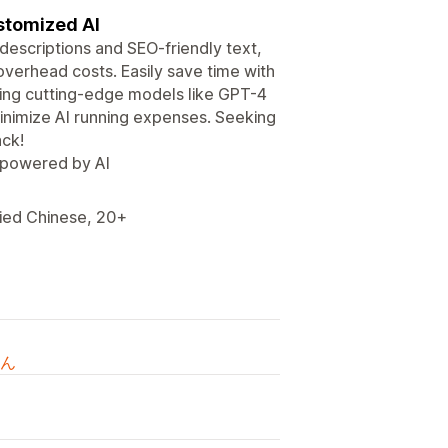
stomized AI
descriptions and SEO-friendly text,
overhead costs. Easily save time with
ging cutting-edge models like GPT-4
nimize AI running expenses. Seeking
ack!
, powered by AI
fied Chinese, 20+
ん