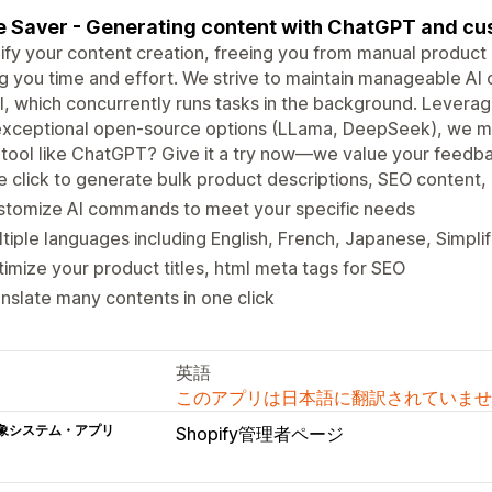
 Saver - Generating content with ChatGPT and cu
ify your content creation, freeing you from manual product 
g you time and effort. We strive to maintain manageable AI 
I, which concurrently runs tasks in the background. Levera
exceptional open-source options (LLama, DeepSeek), we mi
 tool like ChatGPT? Give it a try now—we value your feedb
 click to generate bulk product descriptions, SEO content
stomize AI commands to meet your specific needs
tiple languages including English, French, Japanese, Simpli
imize your product titles, html meta tags for SEO
nslate many contents in one click
英語
このアプリは日本語に翻訳されていませ
象システム・アプリ
Shopify管理者ページ