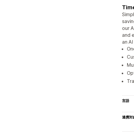
Time
Simpl
savin
our A
and 
an AI
One
Cu
Mul
Opt
Tra
言語
連携対