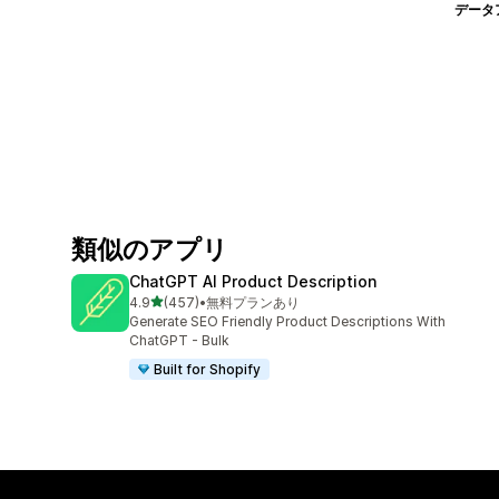
データ
類似のアプリ
ChatGPT AI Product Description
5つ星中
4.9
(457)
•
無料プランあり
合計レビュー数：457件
Generate SEO Friendly Product Descriptions With
ChatGPT - Bulk
Built for Shopify