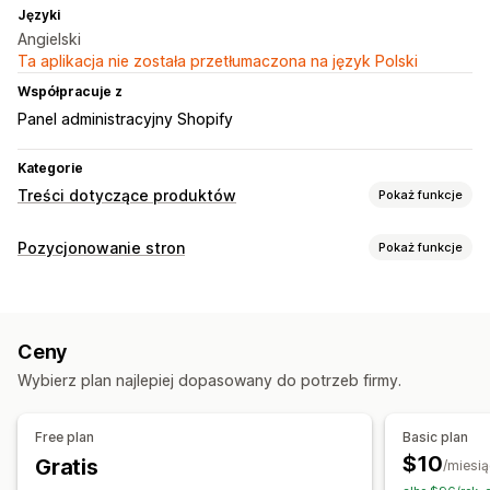
Języki
Angielski
Ta aplikacja nie została przetłumaczona na język Polski
Współpracuje z
Panel administracyjny Shopify
Kategorie
Treści dotyczące produktów
Pokaż funkcje
Typy zawartości
Pozycjonowanie stron
Pokaż funkcje
Opisy
Tytuły
Tytuły SEO
Alternatywny tekst
Narzędzia SEO
Tworzenie treści
Metatagi
Edycja zbiorcza
Optymalizacja adresów URL
Generowanie treści przy pomocy AI
Ton i styl
Ceny
Optymalizacja szybkości
Optymalizacja zawartości
Wielojęzyczne
Edycja zbiorcza
Wybierz plan najlepiej dopasowany do potrzeb firmy.
Optymalizacja metadanych
Pozycjonowanie stron
Monitorowanie wydajności
Free plan
Basic plan
Pozycjonowanie postów na blogu
Analizy
Analizy słów kluczowych
$10
Gratis
/miesią
Automatyczna optymalizacja