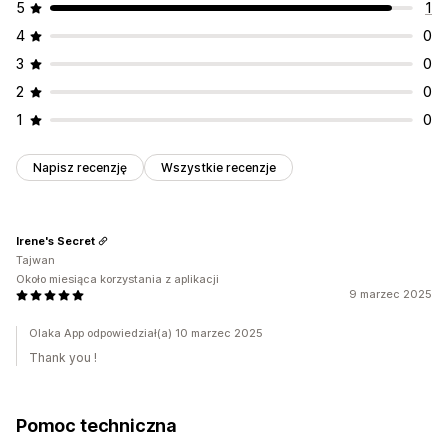
5
1
4
0
3
0
2
0
1
0
Napisz recenzję
Wszystkie recenzje
Irene's Secret
Tajwan
Około miesiąca korzystania z aplikacji
9 marzec 2025
Olaka App odpowiedział(a) 10 marzec 2025
Thank you !
Pomoc techniczna