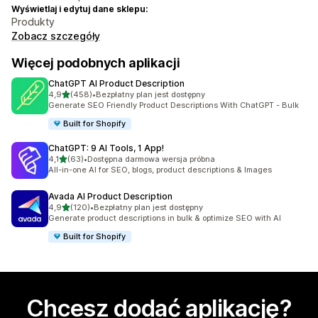
Wyświetlaj i edytuj dane sklepu:
Produkty
Zobacz szczegóły
Więcej podobnych aplikacji
ChatGPT AI Product Description
na 5 gwiazdek
4,9
(458)
•
Bezpłatny plan jest dostępny
Łączna liczba recenzji: 458
Generate SEO Friendly Product Descriptions With ChatGPT - Bulk
Built for Shopify
ChatGPT: 9 AI Tools, 1 App!
na 5 gwiazdek
4,1
(63)
•
Dostępna darmowa wersja próbna
Łączna liczba recenzji: 63
All-in-one AI for SEO, blogs, product descriptions & Images
Avada AI Product Description
na 5 gwiazdek
4,9
(120)
•
Bezpłatny plan jest dostępny
Łączna liczba recenzji: 120
Generate product descriptions in bulk & optimize SEO with AI
Built for Shopify
Chcesz dodać aplikację?