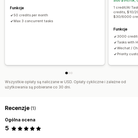
albo $96/rok,
Wyszukiwanie słów kluczowych
Analizy
1 credit/AI Ta
Funkcje
credits, $10/
50 credits per month
$30/6000 cre
Max 3 concurrent tasks
Funkcje
3000 credit
Tasks with H
Wechat / Ch
Priority cus
Wszystkie opłaty są naliczane w USD. Opłaty cykliczne i zależne od
użytkowania są pobierane co 30 dni.
Recenzje
(1)
Ogólna ocena
5