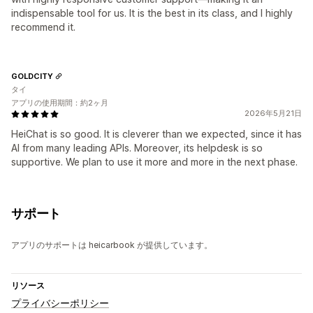
indispensable tool for us. It is the best in its class, and I highly
recommend it.
GOLDCITY
タイ
アプリの使用期間：約2ヶ月
2026年5月21日
HeiChat is so good. It is cleverer than we expected, since it has
AI from many leading APIs. Moreover, its helpdesk is so
supportive. We plan to use it more and more in the next phase.
サポート
アプリのサポートは heicarbook が提供しています。
リソース
プライバシーポリシー