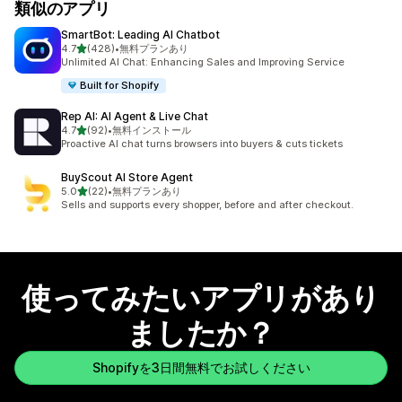
類似のアプリ
SmartBot: Leading AI Chatbot
5つ星中
4.7
(428)
•
無料プランあり
合計レビュー数：428件
Unlimited AI Chat: Enhancing Sales and Improving Service
Built for Shopify
Rep AI: AI Agent & Live Chat
5つ星中
4.7
(92)
•
無料インストール
合計レビュー数：92件
Proactive AI chat turns browsers into buyers & cuts tickets
BuyScout AI Store Agent
5つ星中
5.0
(22)
•
無料プランあり
合計レビュー数：22件
Sells and supports every shopper, before and after checkout.
使ってみたいアプリがあり
ましたか？
Shopifyを3日間無料でお試しください