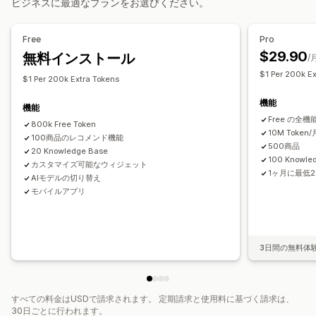
ビジネスに最適なプランをお選びください。
AIによるおすすめ
クイック返信
注文の更新
アップセル
分析
Free
Pro
カスタマイズ
$29.90
無料インストール
おすすめ情報のパフォーマンス
/
色とフォント
チャットウィンドウ
営業時間
$1 Per 200k E
ウェルカムメッセージ
チャットボタン
タグ付け
$1 Per 200k Extra Tokens
エージェントのアバター
機能
機能
Free の全機
800k Free Token
10M Token/
100商品のレコメンド機能
500商品
20 Knowledge Base
100 Knowle
カスタマイズ可能なウィジェット
1ヶ月に最低
AIモデルの切り替え
モバイルアプリ
3日間の無料体
すべての料金はUSDで請求されます。 定期請求と使用料に基づく請求は、
30日ごとに行われます。