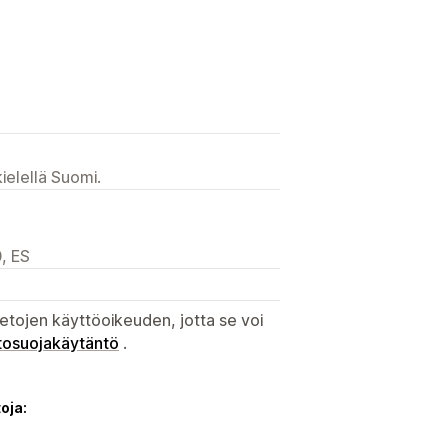
ielellä Suomi.
, ES
etojen käyttöoikeuden, jotta se voi
tosuojakäytäntö
.
oja: