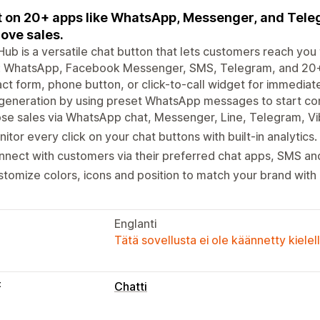
 on 20+ apps like WhatsApp, Messenger, and Tele
ove sales.
ub is a versatile chat button that lets customers reach you
: WhatsApp, Facebook Messenger, SMS, Telegram, and 20+ 
ct form, phone button, or click-to-call widget for immediat
generation by using preset WhatsApp messages to start con
se sales via WhatsApp chat, Messenger, Line, Telegram, Vi
itor every click on your chat buttons with built-in analytics.
nect with customers via their preferred chat apps, SMS and
tomize colors, icons and position to match your brand with
Englanti
Tätä sovellusta ei ole käännetty kiele
t
Chatti
Reaaliaikaiset viestit