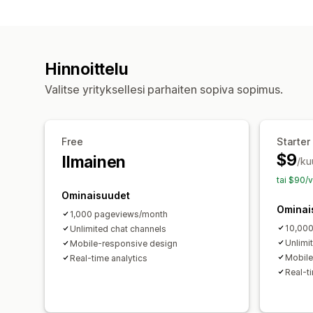
Hinnoittelu
Valitse yrityksellesi parhaiten sopiva sopimus.
Free
Starter
$9
Ilmainen
/ku
tai $90/
Ominaisuudet
Ominai
1,000 pageviews/month
10,00
Unlimited chat channels
Unlimi
Mobile-responsive design
Mobile
Real-time analytics
Real-t