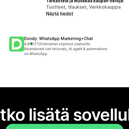
Tarkastele ja muokkaa kaupan tietoja:
Tuotteet, tilaukset, Verkkokauppa
Näytä tiedot
Dondy: WhatsApp Marketing+Chat
/ 5 tähteä
4,8
(772)
•
Ilmainen sopimus saatavilla
772 arvostelua yhteensä
Abandoned cart recovery, AI agent & automations
on WhatsApp
tko lisätä sovell