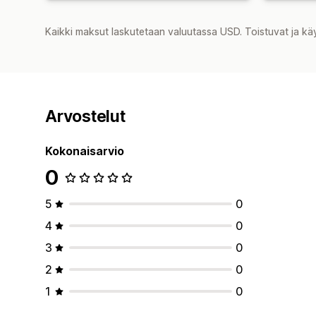
Kaikki maksut laskutetaan valuutassa USD. Toistuvat ja kä
Arvostelut
Kokonaisarvio
0
5
0
4
0
3
0
2
0
1
0