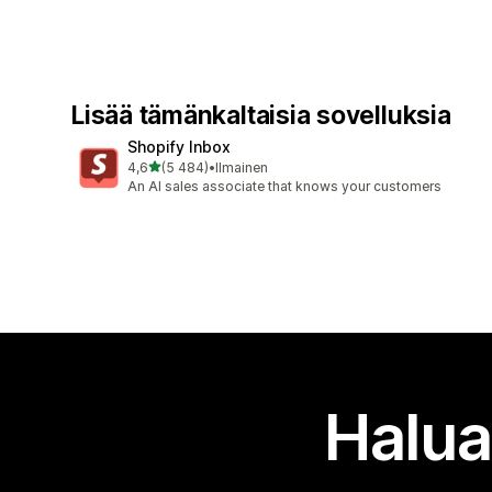
Lisää tämänkaltaisia sovelluksia
Shopify Inbox
/ 5 tähteä
4,6
(5 484)
•
Ilmainen
5484 arvostelua yhteensä
An AI sales associate that knows your customers
Halua