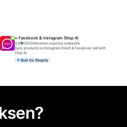
∞ Facebook & Instagram Shop AI
/ 5 tähteä
4,9
(265)
•
Ilmainen sopimus saatavilla
265 arvostelua yhteensä
Sync products to Instagram Direct & Facebook sell with
Chat AI
Built for Shopify
uksen?