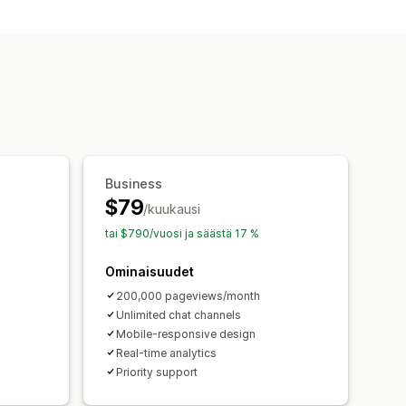
Monikielisyys
telukehotteet
Business
$79
/kuukausi
tai $790/vuosi ja säästä 17 %
Ominaisuudet
200,000 pageviews/month
Unlimited chat channels
Mobile-responsive design
Real-time analytics
Priority support