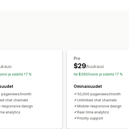
Livechatti
SMS
Videopuhelut
Some
Mukautukset
Väri ja fontti
Chattipainikkeet
Keskus
Pro
$29
ukausi
/kuukausi
vuosi ja säästä 17 %
tai $290/vuosi ja säästä 17 %
suudet
Ominaisuudet
0 pageviews/month
50,000 pageviews/month
ted chat channels
Unlimited chat channels
-responsive design
Mobile-responsive design
ime analytics
Real-time analytics
Priority support