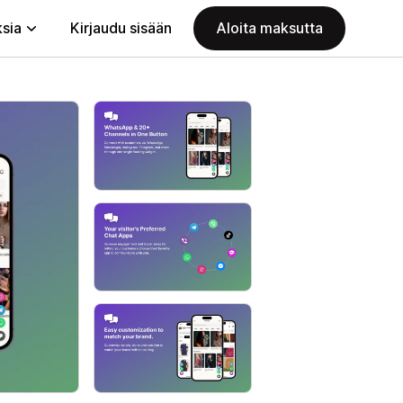
ksia
Kirjaudu sisään
Aloita maksutta