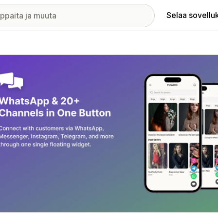
Selaa sovellu
elykuvagalleria