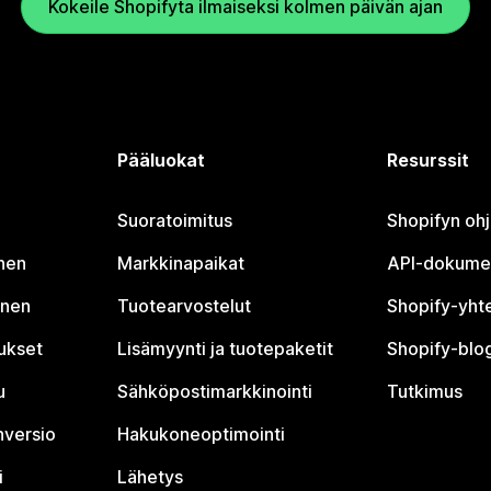
Kokeile Shopifyta ilmaiseksi kolmen päivän ajan
Pääluokat
Resurssit
Suoratoimitus
Shopifyn oh
nen
Markkinapaikat
API-dokume
inen
Tuotearvostelut
Shopify-yht
tukset
Lisämyynti ja tuotepaketit
Shopify-blog
u
Sähköpostimarkkinointi
Tutkimus
nversio
Hakukoneoptimointi
i
Lähetys