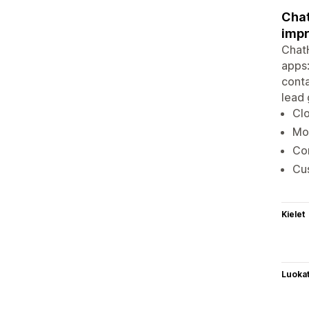
Chat
impr
ChatH
apps
conta
lead 
Clo
Mon
Con
Cus
Kielet
Luoka