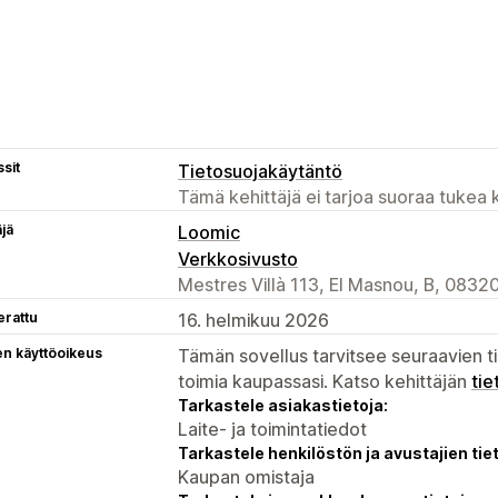
sit
Tietosuojakäytäntö
Tämä kehittäjä ei tarjoa suoraa tukea k
äjä
Loomic
Verkkosivusto
Mestres Villà 113, El Masnou, B, 08320
erattu
16. helmikuu 2026
en käyttöoikeus
Tämän sovellus tarvitsee seuraavien ti
toimia kaupassasi. Katso kehittäjän
tie
Tarkastele asiakastietoja:
Laite- ja toimintatiedot
Tarkastele henkilöstön ja avustajien tiet
Kaupan omistaja