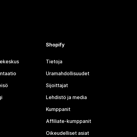
Shopify
jekeskus
Tietoja
ntaatio
Uramahdollisuudet
eisö
Sijoittajat
i
Lehdistö ja media
Kumppanit
Affiliate-kumppanit
Oikeudelliset asiat