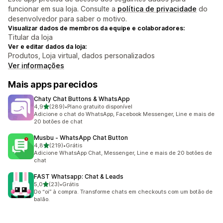
funcionar em sua loja. Consulte a
política de privacidade
do
desenvolvedor para saber o motivo.
Visualizar dados de membros da equipe e colaboradores:
Titular da loja
Ver e editar dados da loja:
Produtos, Loja virtual, dados personalizados
Ver informações
Mais apps parecidos
Chaty Chat Buttons & WhatsApp
de 5 estrelas
4,9
(289)
•
Plano gratuito disponível
289 avaliações ao todo
Adicione o chat do WhatsApp, Facebook Messenger, Line e mais de
20 botões de chat
Musbu ‑ WhatsApp Chat Button
de 5 estrelas
4,8
(219)
•
Grátis
219 avaliações ao todo
Adicione WhatsApp Chat, Messenger, Line e mais de 20 botões de
chat
FAST Whatsapp: Chat & Leads
de 5 estrelas
5,0
(23)
•
Grátis
23 avaliações ao todo
Do “oi” à compra. Transforme chats em checkouts com um botão de
balão.