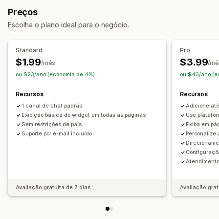
Personalizado
Redes sociais
Preços
Personalização
Escolha o plano ideal para o negócio.
Planos de fundo
Bordas
Cores
Texto personalizado
Estilo
Tamanho
Dicas de ferramentas
Upload de arquivo
Standard
Pro
Responsividade para dispositivos móveis
$1.99
$3.99
/mês
/mê
ou $23/ano (economia de 4%)
ou $43/ano (e
Posição do ícone
Posição do manual
Páginas personalizadas
Recursos
Recursos
Página do carrinho
Páginas de coleção
Página inicial
1 canal de chat padrão
Adicione at
Páginas de destino
Páginas de produtos
Exibição básica do widget em todas as páginas
Use platafor
Sem restrições de país
Exiba em pá
Suporte por e-mail incluído
Personalize 
Direcionamen
Configuraçõ
Atendimento 
Avaliação gratuita de 7 dias
Avaliação grat