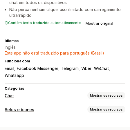
chat em todos os dispositivos
Não perca nenhum clique: uso ilimitado com carregamento
ultrarrápido
Contém texto traduzido automaticamente
Mostrar original
Idiomas
inglês
Este app não está traduzido para português (Brasil)
Funciona com
Email
Facebook Messenger
Telegram
Viber
WeChat
Whatsapp
Categorias
Chat
Mostrar os recursos
Personalização
Selos e ícones
Mostrar os recursos
Cor e fonte
Mensagens de boas-vindas
Botões de chat
Tipos de ícone
Atribuição de chat
Avatar do agente