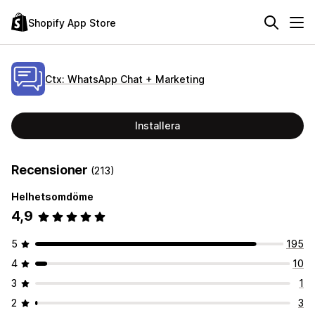
Shopify App Store
Ctx: WhatsApp Chat + Marketing
Installera
Recensioner
(213)
Helhetsomdöme
4,9
5
195
4
10
3
1
2
3