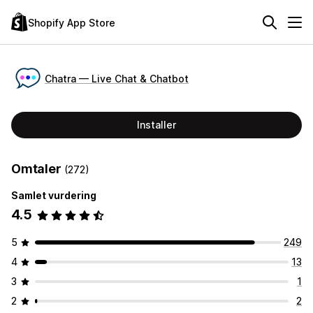
Shopify App Store
Chatra — Live Chat & Chatbot
Installer
Omtaler
(272)
Samlet vurdering
4.5
5
249
4
13
3
1
2
2