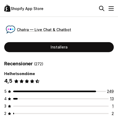
Shopify App Store
Chatra — Live Chat & Chatbot
Installera
Recensioner
(272)
Helhetsomdöme
4,5
5
249
4
13
3
1
2
2