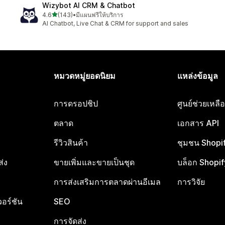
Wizybot AI CRM & Chatbot
เต็ม 5 ดาว
4.6
(143)
•
มีแผนฟรีให้บริการ
ทั้งหมด 143 รีวิว
AI Chatbot, Live Chat & CRM for support and sales
หมวดหมู่ยอดนิยม
แหล่งข้อมูล
การดรอปชิป
ศูนย์ช่วยเหล
ตลาด
เอกสาร API
รีวิวสินค้า
ชุมชน Shopi
ส่ง
ขายเพิ่มและขายเป็นชุด
บล็อก Shopif
การส่งเสริมการตลาดผ่านอีเมล
การวิจัย
อร์ชัน
SEO
การจัดส่ง