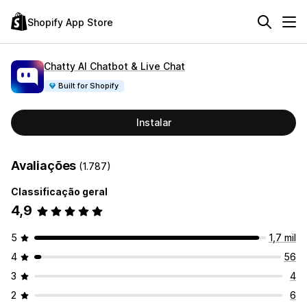
Shopify App Store
Chatty AI Chatbot & Live Chat
Built for Shopify
Instalar
Avaliações
(1.787)
Classificação geral
4,9
5
1,7 mil
4
56
3
4
2
6