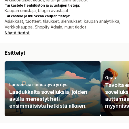
Tarkastele henkilöstön ja avustajien tietoja:
Kaupan omistaja, blogin avustajat
Tarkastele ja muokkaa kaupan tietoja:
Asiakkaat, tuotteet, tilaukset, alennukset, kaupan analytiikka,
Verkkokauppa, Shopify Admin, muut tiedot
Näytä tiedot
Esittelyt
Opas
Lanseeraa menestyvä yritys
Tavoita 
Laadukkaita sovelluksia, joiden
sovelluksi
avulla menestyt heti
auttamaa
ensimmäisistä hetkistä alkaen.
myynniss