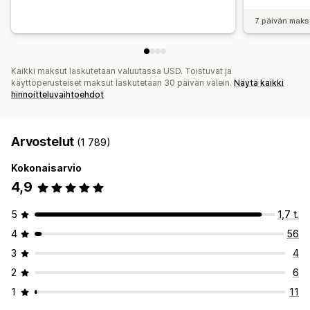
7 päivän maks
Kaikki maksut laskutetaan valuutassa USD. Toistuvat ja
käyttöperusteiset maksut laskutetaan 30 päivän välein.
Näytä kaikki
hinnoitteluvaihtoehdot
Arvostelut
(1 789)
Kokonaisarvio
4,9
5
1,7 t.
4
56
3
4
2
6
1
11