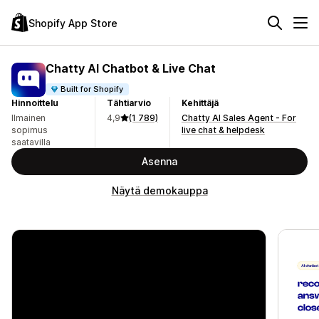
Shopify App Store
Chatty AI Chatbot & Live Chat
Built for Shopify
Hinnoittelu
Tähtiarvio
Kehittäjä
Ilmainen
4,9
(1 789)
Chatty AI Sales Agent - For
sopimus
live chat & helpdesk
saatavilla
Asenna
Näytä demokauppa