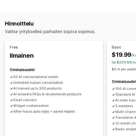
Tekoälychattibotit
Livechatti
Sähköpostikeskustelut
Muokkaustyökalut
Some
Tiedostojen lataus (lähettäminen)
Monikielisyys
Markdown
Rich text editor
Tekoälygenerointi
Reaaliaikainen käännös
Push-ilmoitukset
Hinnoittelu
Tuonti ja vienti
Kuvat
Monikielisyys
Hakukoneoptimointi
Käyttäytymisen seuranta
Asiakaspalvelijoiden analytiikka
Valitse yrityksellesi parhaiten sopiva sopimus.
Käännös
Asiakastiedot
Näyttövaihtoehdot
Automaattiset vastaukset
Free
Basic
Haitarivalikot
Välilehdet
Sivupalkki
Mukautetut mallit
Alennukset
Usein kysyttyä
Tervehdykset
$19.99
Ilmainen
/k
Tuotesivu
Kokoelmasivu
Usein kysyttyä -sivu
Tuotesuositukset
Pikavastaukset
Tilauspäivitykset
tai $203.88/vu
Välittömät vastaukset
Asiakaspalaute
Lisämyynti
$0.4 per addit
Ominaisuudet
Mobiiliresponsiivisuus
Mukautettu CSS-koodi
50 AI conversations/ month
Mukautukset
Ominaisuude
Unlimited human conversation
Väri ja fontti
Emojit ja tarrat
Chatti-ikkuna
Aukioloajat
AI trained up to 200 products
100 AI conv
AI answers FAQs & recommends products
Standard AI
Tervetuloviestit
Chattipainikkeet
Tunnisteet
Email connect
AI order tra
Keskustelujen kohdistaminen
Keskustelukehotteet
Widget customization
5 members
Asiakaspalvelijan avatar
After-hours auto reply + saved replies
Multi-chann
Translation 
12-month cha
Basic analyt