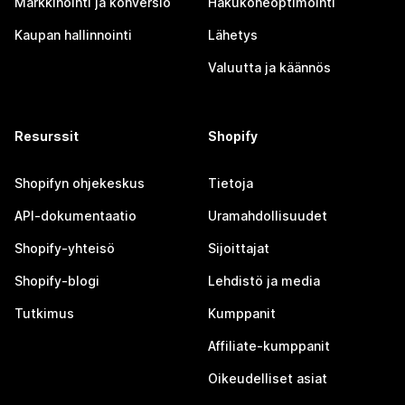
Markkinointi ja konversio
Hakukoneoptimointi
Kaupan hallinnointi
Lähetys
Valuutta ja käännös
Resurssit
Shopify
Shopifyn ohjekeskus
Tietoja
API-dokumentaatio
Uramahdollisuudet
Shopify-yhteisö
Sijoittajat
Shopify-blogi
Lehdistö ja media
Tutkimus
Kumppanit
Affiliate-kumppanit
Oikeudelliset asiat