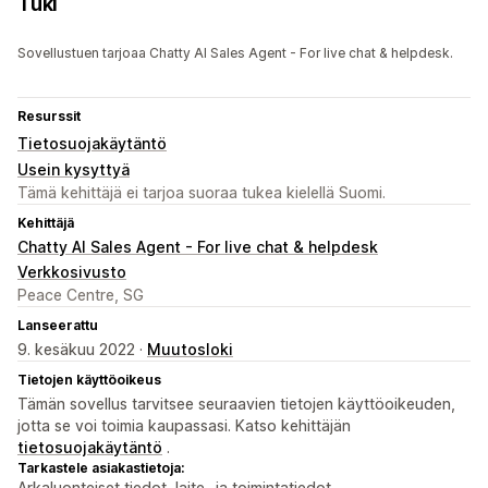
Tuki
Sovellustuen tarjoaa Chatty AI Sales Agent - For live chat & helpdesk.
Resurssit
Tietosuojakäytäntö
Usein kysyttyä
Tämä kehittäjä ei tarjoa suoraa tukea kielellä Suomi.
Kehittäjä
Chatty AI Sales Agent - For live chat & helpdesk
Verkkosivusto
Peace Centre, SG
Lanseerattu
9. kesäkuu 2022 ·
Muutosloki
Tietojen käyttöoikeus
Tämän sovellus tarvitsee seuraavien tietojen käyttöoikeuden,
jotta se voi toimia kaupassasi. Katso kehittäjän
tietosuojakäytäntö
.
Tarkastele asiakastietoja:
Arkaluonteiset tiedot, laite- ja toimintatiedot