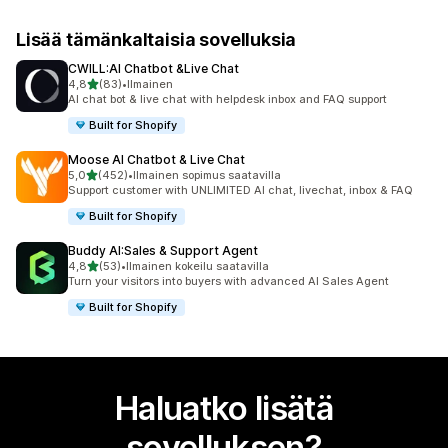
Lisää tämänkaltaisia sovelluksia
CWILL:AI Chatbot &Live Chat
/ 5 tähteä
4,8
(83)
•
Ilmainen
83 arvostelua yhteensä
AI chat bot & live chat with helpdesk inbox and FAQ support
Built for Shopify
Moose AI Chatbot & Live Chat
/ 5 tähteä
5,0
(452)
•
Ilmainen sopimus saatavilla
452 arvostelua yhteensä
Support customer with UNLIMITED AI chat, livechat, inbox & FAQ
Built for Shopify
Buddy AI:Sales & Support Agent
/ 5 tähteä
4,8
(53)
•
Ilmainen kokeilu saatavilla
53 arvostelua yhteensä
Turn your visitors into buyers with advanced AI Sales Agent
Built for Shopify
Haluatko lisätä
sovelluksen?