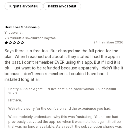
Kirjoita arvostelu
Kaikki arvostelut
HerScore Solutions
Yhdysvallat
26 minuuttia sovelluksen käyttöä
24. heinäkuu 2026
Says there is a free trial. But charged me the full price for the
plan. When I reached out about it they stated I had the app in
the past. I don't remember EVER using this app. But if I did it is
ok, I just want to be refunded because apparently I didn't like it
because I don't even remember it. I couldn't have had it
installed long at all.
Chatty AI Sales Agent - For live chat & helpdesk vastasi 28. heinäkuu
2026
Hi there,
We're truly sorry for the confusion and the experience you had.
We completely understand why this was frustrating. Your store had
previously activated the app, so when it was installed again, the free
trial was no longer available. As a result, the subscription charge was