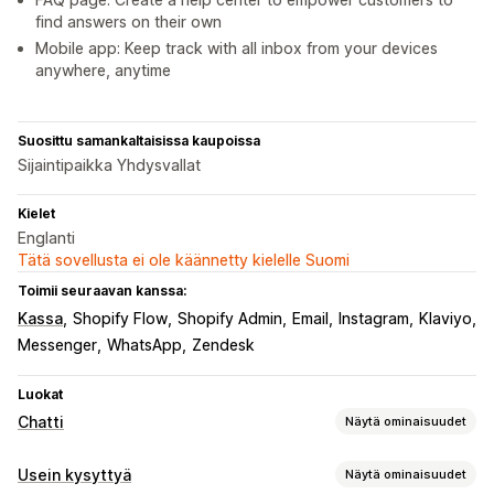
find answers on their own
Mobile app: Keep track with all inbox from your devices
anywhere, anytime
Suosittu samankaltaisissa kaupoissa
Sijaintipaikka Yhdysvallat
Kielet
Englanti
Tätä sovellusta ei ole käännetty kielelle Suomi
Toimii seuraavan kanssa:
Kassa
Shopify Flow
Shopify Admin
Email
Instagram
Klaviyo
Messenger
WhatsApp
Zendesk
Luokat
Chatti
Näytä ominaisuudet
Reaaliaikaiset viestit
Usein kysyttyä
Näytä ominaisuudet